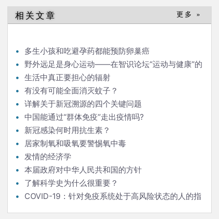
导
相关文章
更多 »
航
多生小孩和吃避孕药都能预防卵巢癌
野外远足是身心运动——在智识论坛“运动与健康”的
发言
生活中真正要担心的辐射
有没有可能全面消灭蚊子？
详解关于新冠溯源的四个关键问题
中国能通过“群体免疫”走出疫情吗?
新冠感染何时用抗生素？
居家制氧和吸氧要警惕氧中毒
发情的经济学
本届政府对中华人民共和国的方针
了解科学史为什么很重要？
COVID-19：针对免疫系统处于高风险状态的人的指
南