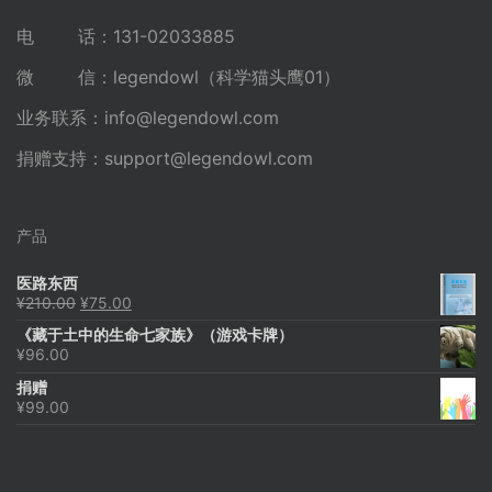
电 话：131-02033885
微 信：legendowl（科学猫头鹰01）
业务联系：
info@legendowl.com
捐赠支持：
support@legendowl.com
产品
医路东西
原
当
¥
210.00
¥
75.00
价
前
《藏于土中的生命七家族》（游戏卡牌）
为：
价
¥
96.00
¥210.00。
格
为：
捐赠
¥75.00。
¥
99.00