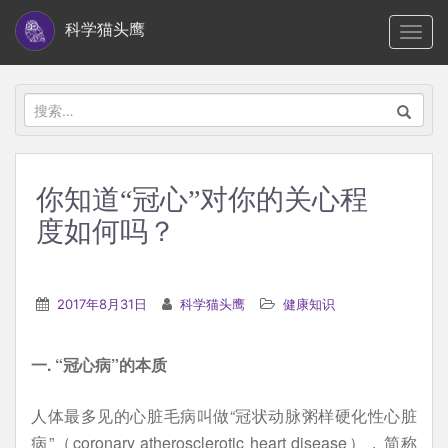
S
科学猫头鹰
TOGG
k
i
p
搜
t
索：
o
m
你知道“冠心”对你的关心程
a
度如何吗？
i
n
c
2017年8月31日
科学猫头鹰
健康知识
o
n
t
一. “冠心病”的本质
e
人体最多见的心脏毛病叫做“冠状动脉粥样硬化性心脏
n
病”（coronary atherosclerotic heart disease），简称
t