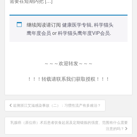
需要在短期内把 […]
继续阅读请订阅
健康医学专辑
,
科学猫头
鹰年度会员
or
科学猫头鹰年度VIP会员
.
～～～欢迎转发～～～
！！！转载请联系我们获取授权！！！
文
追溯浙江艾滋感染事故（二）：习惯性流产有多难治？
章
导
乳腺癌（原位癌）术后患者饮食起居及定期锻炼的强度、范围有什么需要
航
注意的吗？