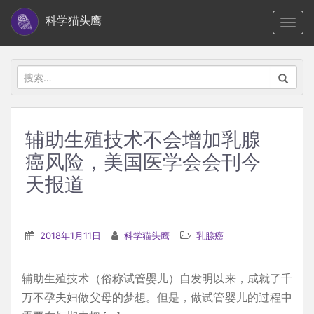
S
科学猫头鹰
TOGG
k
i
p
搜
t
索：
o
m
辅助生殖技术不会增加乳腺
a
癌风险，美国医学会会刊今
i
n
天报道
c
o
n
2018年1月11日
科学猫头鹰
乳腺癌
t
e
辅助生殖技术（俗称试管婴儿）自发明以来，成就了千
n
万不孕夫妇做父母的梦想。但是，做试管婴儿的过程中
t