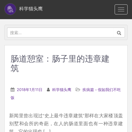
S
科学猫头鹰
TOGG
k
i
p
搜
t
索：
o
m
肠道憩室：肠子里的违章建
a
筑
i
n
c
2018年1月11日
科学猫头鹰
疾病篇－假如我们不吃
o
饭
n
t
e
新闻里曾出现过“史上最牛违章建筑”那样在大家楼顶盖
n
别墅和会所的奇葩，在人的肠道里面也有一种违章建
t
筑，它的出现也 […]