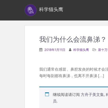
S
科学猫头鹰
k
i
p
t
o
我们为什么会流鼻涕？
m
a
2018年1月11日
科学猫头鹰
新十万
i
n
c
我们通常在感冒、鼻腔发炎的时候才会
o
每时每刻都有鼻涕，也离不开鼻涕 […]
n
t
e
继续阅读请订阅
方舟子美文集
,
n
员
.
t