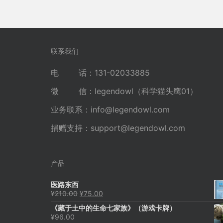
联系我们
电 话：131-02033885
微 信：legendowl（科学猫头鹰01）
业务联系：
info@legendowl.com
捐赠支持：
support@legendowl.com
产品
医路东西
原
当
¥
210.00
¥
75.00
价
前
《藏于土中的生命七家族》（游戏卡牌）
为：
价
¥
96.00
¥210.00。
格