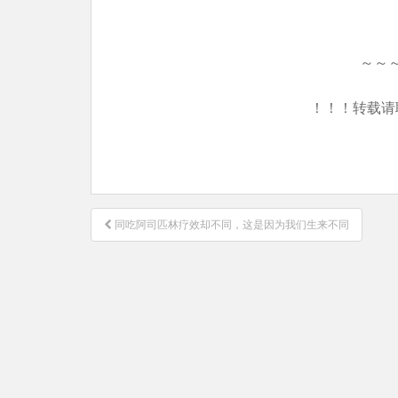
～～
！！！转载请
文
同吃阿司匹林疗效却不同，这是因为我们生来不同
章
导
航