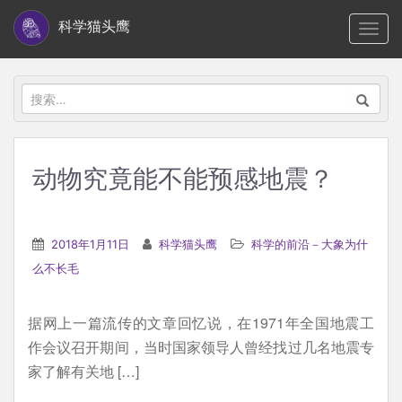
S
科学猫头鹰
TOGG
k
i
p
搜
t
索：
o
m
动物究竟能不能预感地震？
a
i
n
2018年1月11日
科学猫头鹰
科学的前沿－大象为什
c
么不长毛
o
n
据网上一篇流传的文章回忆说，在1971年全国地震工
t
作会议召开期间，当时国家领导人曾经找过几名地震专
e
家了解有关地 […]
n
t