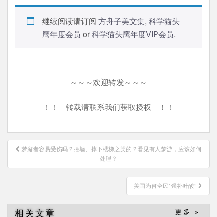
继续阅读请订阅
方舟子美文集
,
科学猫头
鹰年度会员
or
科学猫头鹰年度VIP会员
.
～～～欢迎转发～～～
！！！转载请联系我们获取授权！！！
文
梦游者容易受伤吗？撞墙、摔下楼梯之类的？看见有人梦游，应该如何
章
处理？
导
航
美国为何全民“强补叶酸”
相关文章
更多 »