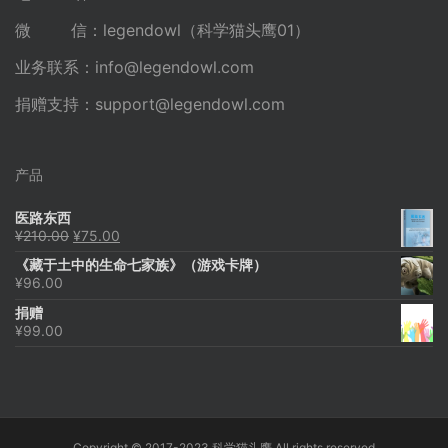
微 信：legendowl（科学猫头鹰01）
业务联系：
info@legendowl.com
捐赠支持：
support@legendowl.com
产品
医路东西
原
当
¥
210.00
¥
75.00
价
前
《藏于土中的生命七家族》（游戏卡牌）
为：
价
¥
96.00
¥210.00。
格
为：
捐赠
¥75.00。
¥
99.00
Copyright © 2017-2023 科学猫头鹰 All rights reserved