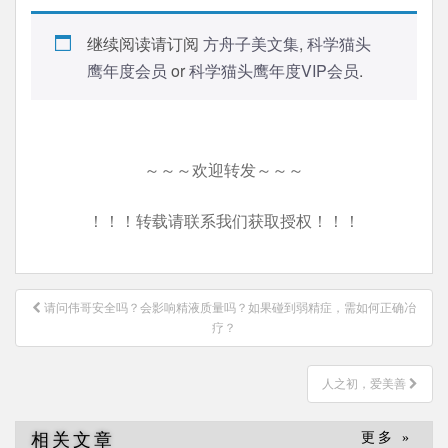
继续阅读请订阅
方舟子美文集
,
科学猫头
鹰年度会员
or
科学猫头鹰年度VIP会员
.
～～～欢迎转发～～～
！！！转载请联系我们获取授权！！！
文
请问伟哥安全吗？会影响精液质量吗？如果碰到弱精症，需如何正确冶
章
疗？
导
航
人之初，爱美善
相关文章
更多 »