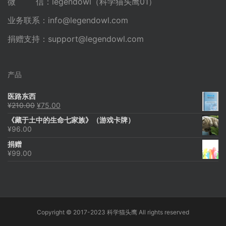
微 信：legendowl（科学猫头鹰01）
业务联系：
info@legendowl.com
捐赠支持：
support@legendowl.com
产品
医路东西
原
当
¥
210.00
¥
75.00
价
前
《藏于土中的生命七家族》（游戏卡牌）
为：
价
¥
96.00
¥210.00。
格
为：
捐赠
¥75.00。
¥
99.00
Copyright © 2017-2023 科学猫头鹰 All rights reserved