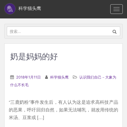
S
科学猫头鹰
TOGG
k
i
p
搜
t
索：
o
m
奶是妈妈的好
a
i
n
2018年1月11日
科学猫头鹰
认识我们自己－大象为
c
什么不长毛
o
n
“三鹿奶粉”事件发生后，有人认为这是追求高科技产品
t
的恶果，呼吁回归自然，如果无法哺乳，就改用传统的
e
米汤、豆浆或 […]
n
t