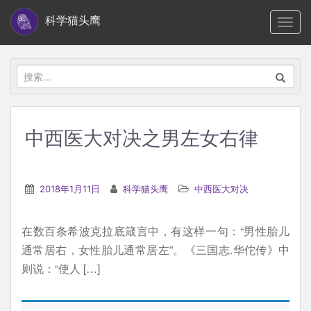
S
科学猫头鹰
TOGG
k
i
p
搜
t
索：
o
m
中西医大对决之男左女右律
a
i
n
2018年1月11日
科学猫头鹰
中西医大对决
c
o
在数百条希波克拉底箴言中，有这样一句：“男性胎儿
n
通常居右，女性胎儿通常居左”。《三国志.华佗传》中
t
则说：“使人 […]
e
n
t