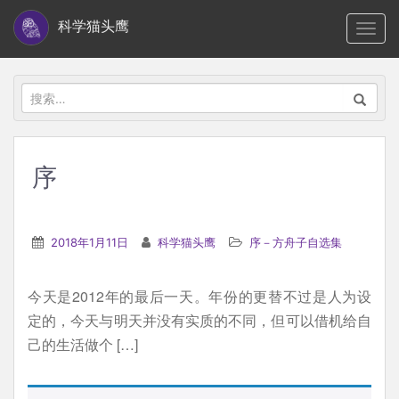
S
科学猫头鹰
TOGG
k
i
p
搜
t
索：
o
m
序
a
i
n
2018年1月11日
科学猫头鹰
序－方舟子自选集
c
o
今天是2012年的最后一天。年份的更替不过是人为设
n
定的，今天与明天并没有实质的不同，但可以借机给自
t
己的生活做个 […]
e
n
t