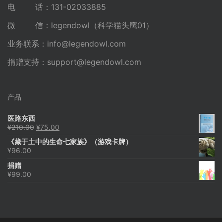
电 话：131-02033885
微 信：legendowl（科学猫头鹰01）
业务联系：
info@legendowl.com
捐赠支持：
support@legendowl.com
产品
医路东西
原
当
¥
210.00
¥
75.00
价
前
《藏于土中的生命七家族》（游戏卡牌）
为：
价
¥
96.00
¥210.00。
格
为：
捐赠
¥75.00。
¥
99.00