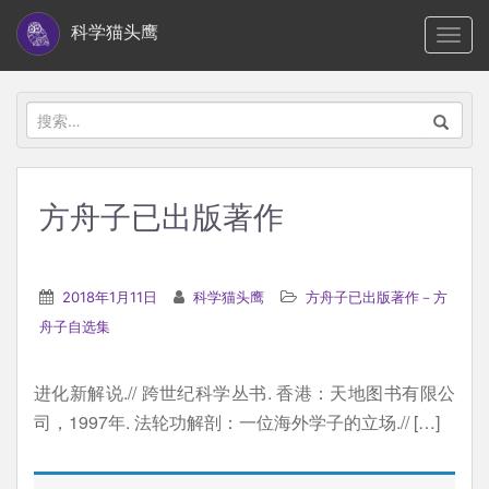
S
科学猫头鹰
TOGG
k
i
p
搜
t
索：
o
m
方舟子已出版著作
a
i
n
2018年1月11日
科学猫头鹰
方舟子已出版著作－方
c
舟子自选集
o
n
进化新解说.// 跨世纪科学丛书. 香港：天地图书有限公
t
司，1997年. 法轮功解剖：一位海外学子的立场.// […]
e
n
t