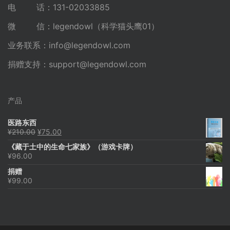
电 话：131-02033885
微 信：legendowl（科学猫头鹰01）
业务联系：
info@legendowl.com
捐赠支持：
support@legendowl.com
产品
医路东西
原
当
¥
210.00
¥
75.00
价
前
《藏于土中的生命七家族》（游戏卡牌）
为：
价
¥
96.00
¥210.00。
格
为：
捐赠
¥75.00。
¥
99.00