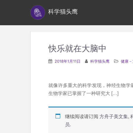
S
科学猫头鹰
k
i
p
t
o
快乐就在大脑中
m
a
2018年1月11日
科学猫头鹰
健康－
i
n
c
就像许多重大的科学发现，神经生物学最
o
生物学家已掌握了一种研究大 […]
n
t
e
继续阅读请订阅
方舟子美文集
,
n
员
.
t