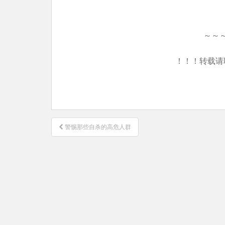
～～
！！！转载请
文
警惕那些自杀的高危人群
章
导
航