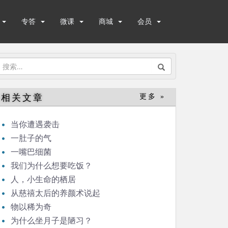
专答
微课
商城
会员
搜
索：
相关文章
更多 »
当你遭遇袭击
一肚子的气
一嘴巴细菌
我们为什么想要吃饭？
人，小生命的栖居
从慈禧太后的养颜术说起
物以稀为奇
为什么坐月子是陋习？