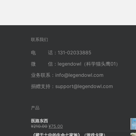
联系我们
电 话：131-02033885
微 信：legendowl（科学猫头鹰01）
业务联系：
info@legendowl.com
捐赠支持：
support@legendowl.com
产品
医路东西
原
当
¥
210.00
¥
75.00
价
前
《藏于土中的生命七家族》（游戏卡牌）