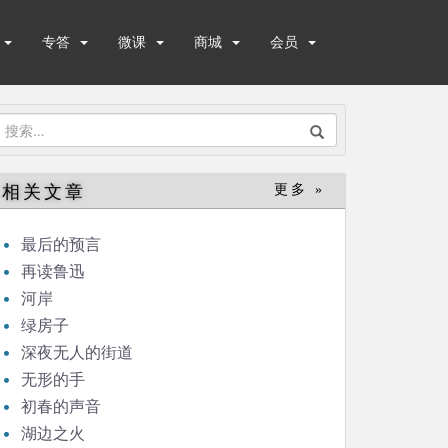
专答
微课
商城
会员
搜
索：
相关文章
更多 »
最后的预言
再读鲁迅
河岸
绿房子
深夜无人的街道
无形的手
初春的声音
湖边之火