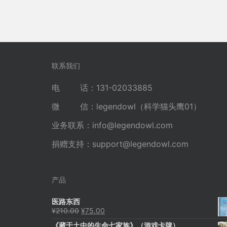
联系我们
电 话：131-02033885
微 信：legendowl（科学猫头鹰01）
业务联系：
info@legendowl.com
捐赠支持：
support@legendowl.com
产品
医路东西
原
当
¥
210.00
¥
75.00
价
前
《藏于土中的生命七家族》（游戏卡牌）