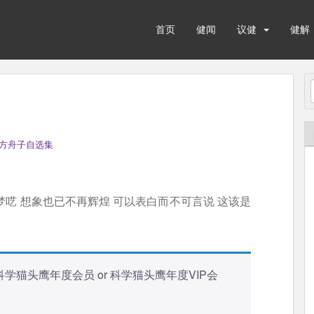
首页
健闻
议健
健解
方舟子自选集
呓 想象也已不再辉煌 可以表白而不可言说 这该是
科学猫头鹰年度会员
or
科学猫头鹰年度VIP会