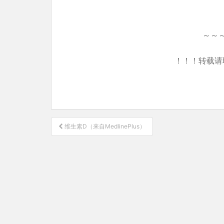
～～
！！！转载请
文
维生素D（来自MedlinePlus）
章
导
航