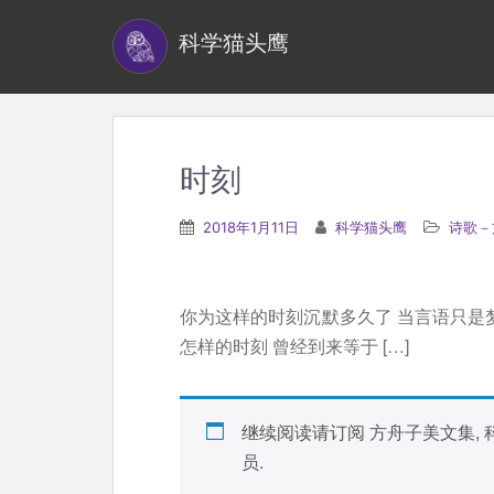
S
科学猫头鹰
k
i
p
t
o
时刻
m
a
2018年1月11日
科学猫头鹰
诗歌－
i
n
c
你为这样的时刻沉默多久了 当言语只是梦
o
怎样的时刻 曾经到来等于 […]
n
t
e
继续阅读请订阅
方舟子美文集
,
n
员
.
t