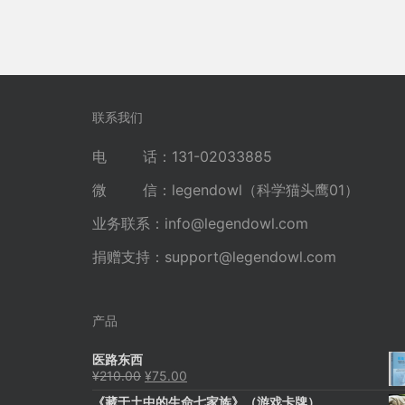
联系我们
电 话：131-02033885
微 信：legendowl（科学猫头鹰01）
业务联系：
info@legendowl.com
捐赠支持：
support@legendowl.com
产品
医路东西
原
当
¥
210.00
¥
75.00
价
前
《藏于土中的生命七家族》（游戏卡牌）