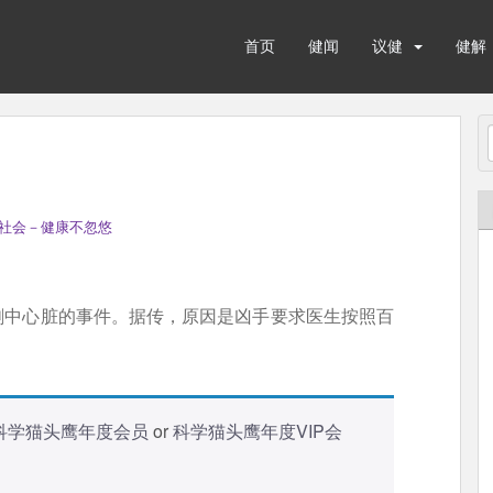
首页
健闻
议健
健解
社会－健康不忽悠
刺中心脏的事件。据传，原因是凶手要求医生按照百
科学猫头鹰年度会员
or
科学猫头鹰年度VIP会