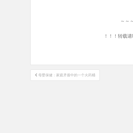
～～
！！！转载请
文
母婴保健：家庭矛盾中的一个火药桶
章
导
航