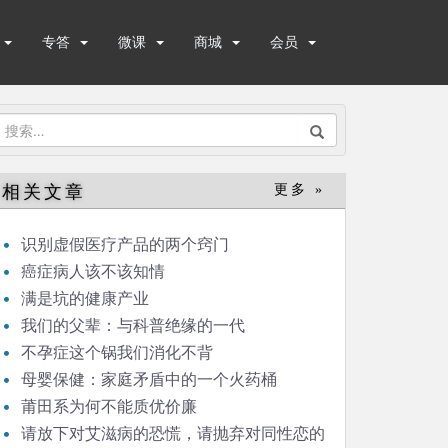
专答
微课
商城
会员
搜
索：
相关文章
更多 »
识别虚假医疗产品的两个窍门
癌症病人该不该知情
满是坑的健康产业
我们的父辈：与科普绝缘的一代
不孕症这个锅我们消化不背
母婴保健：家庭矛盾中的一个火药桶
莆田系为何不能质优价廉
请放下对艾滋病的恐慌，请抛弃对同性恋的