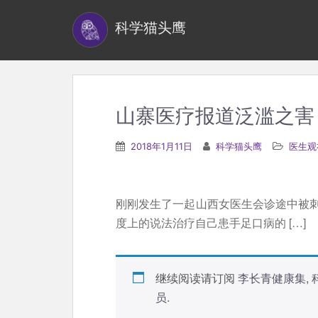
S
科学猫头鹰
k
i
p
t
o
山寨医疗报道泛滥之害
m
a
2018年1月11日
科学猫头鹰
医生观
i
n
c
刚刚发生了一起山西女医生会诊途中被
o
度上的说法治疗自己患手足口病的 […]
n
t
e
继续阅读请订阅
李长青健康集
,
n
员
.
t