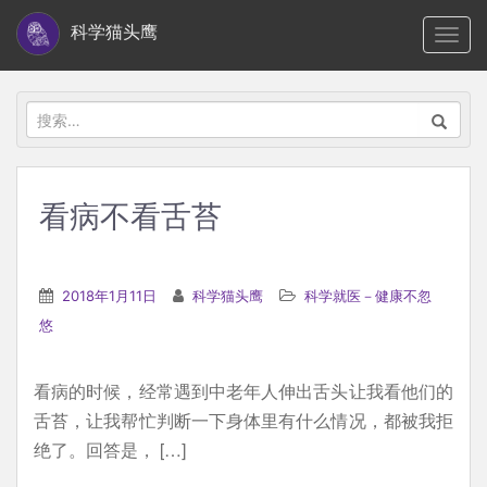
S
科学猫头鹰
TOGG
k
i
p
搜
t
索：
o
m
看病不看舌苔
a
i
n
2018年1月11日
科学猫头鹰
科学就医－健康不忽
c
悠
o
n
看病的时候，经常遇到中老年人伸出舌头让我看他们的
t
舌苔，让我帮忙判断一下身体里有什么情况，都被我拒
e
绝了。回答是， […]
n
t