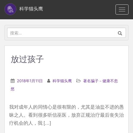
S
科学猫头鹰
TOGG
k
i
p
搜
t
索：
o
m
放过孩子
a
i
n
2018年1月11日
科学猫头鹰
著名骗子－健康不忽
c
悠
o
n
我对成年人的同情心是很有限的，尤其是油盐不进的愚
t
昧之人。看到很多听信巫医，放弃正规治疗最后丧失治
e
疗机会的人，我 […]
n
t