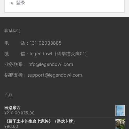
登录
联系我们
电 话：131-02033885
微 信：legendowl（科学猫头鹰01）
业务联系：
info@legendowl.com
捐赠支持：
support@legendowl.com
产品
医路东西
原
当
¥
210.00
¥
75.00
价
前
《藏于土中的生命七家族》（游戏卡牌）
为：
价
¥
96.00
¥210.00。
格