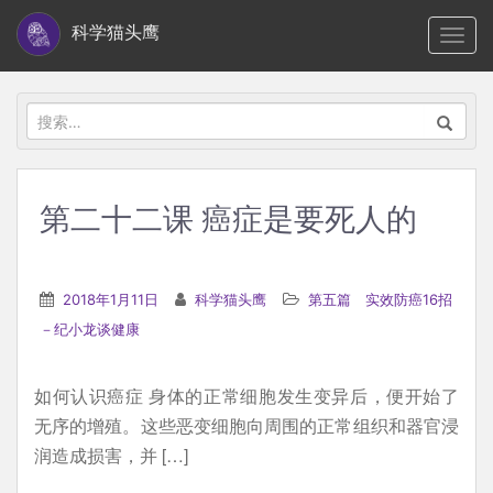
S
科学猫头鹰
TOGG
k
i
p
搜
t
索：
o
m
第二十二课 癌症是要死人的
a
i
n
2018年1月11日
科学猫头鹰
第五篇 实效防癌16招
c
－纪小龙谈健康
o
n
如何认识癌症 身体的正常细胞发生变异后，便开始了
t
无序的增殖。这些恶变细胞向周围的正常组织和器官浸
e
润造成损害，并 […]
n
t