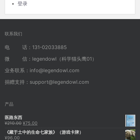
登录
联系我们
电 话：131-02033885
微 信：legendowl（科学猫头鹰01）
业务联系：
info@legendowl.com
捐赠支持：
support@legendowl.com
产品
医路东西
原
当
¥
210.00
¥
75.00
价
前
《藏于土中的生命七家族》（游戏卡牌）
为：
价
¥
96.00
¥210.00。
格