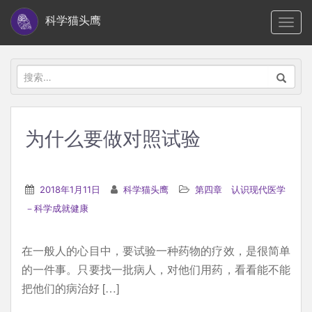
S
科学猫头鹰
TOGG
k
i
p
搜
t
索：
o
m
为什么要做对照试验
a
i
n
2018年1月11日
科学猫头鹰
第四章 认识现代医学
c
－科学成就健康
o
n
在一般人的心目中，要试验一种药物的疗效，是很简单
t
的一件事。只要找一批病人，对他们用药，看看能不能
e
把他们的病治好 […]
n
t