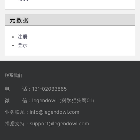
元数据
注册
登录
联系我们
电 话：131-02033885
微 信：legendowl（科学猫头鹰01）
业务联系：
info@legendowl.com
捐赠支持：
support@legendowl.com