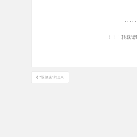
～～
！！！转载请
文
“亚健康”的真相
章
导
航