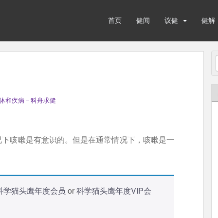
首页
健闻
议健
健解
体和疾病－科舟求健
况下咳嗽是有意识的。但是在通常情况下，咳嗽是一
科学猫头鹰年度会员
or
科学猫头鹰年度VIP会