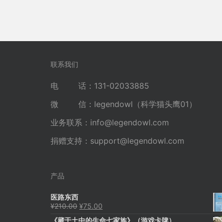
联系我们
电 话：131-02033885
微 信：legendowl（科学猫头鹰01）
业务联系：
info@legendowl.com
捐赠支持：
support@legendowl.com
产品
医路东西
原
当
¥
210.00
¥
75.00
价
前
《藏于土中的生命七家族》（游戏卡牌）