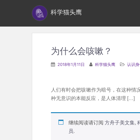
S
科学猫头鹰
k
i
p
t
o
为什么会咳嗽？
m
a
2018年1月11日
科学猫头鹰
认识身
i
n
c
人们有时会把咳嗽作为暗号，在这种情
o
种无意识的本能反应，是人体清理 […]
n
t
e
继续阅读请订阅
方舟子美文集
,
n
员
.
t