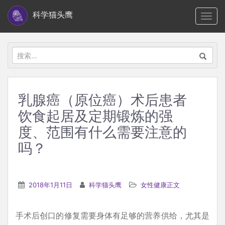
S
科学猫头鹰
TOGG
k
i
p
搜
t
索：
o
m
乳腺癌（原位癌）术后患者
a
饮食起居及定期锻炼的强
i
n
度、范围有什么需要注意的
c
吗？
o
n
t
2018年1月11日
科学猫头鹰
女性健康正文
e
n
手术后创口的修复需要身体有足够的营养供给，尤其是
t