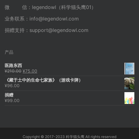
微 信：legendowl（科学猫头鹰01）
业务联系：
info@legendowl.com
捐赠支持：
support@legendowl.com
产品
医路东西
原
当
¥
210.00
¥
75.00
价
前
《藏于土中的生命七家族》（游戏卡牌）
为：
价
¥
96.00
¥210.00。
格
为：
捐赠
¥75.00。
¥
99.00
Copyright © 2017-2023 科学猫头鹰 All rights reserved