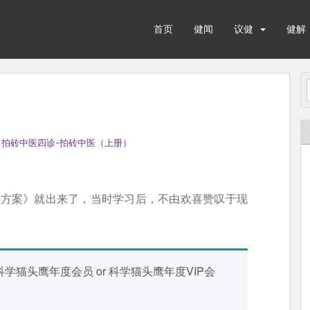
首页
健闻
议健
健解
 拍砖中医四诊-拍砖中医（上册）
疗方案》就出来了，当时学习后，不由欢喜赞叹于现
科学猫头鹰年度会员
or
科学猫头鹰年度VIP会