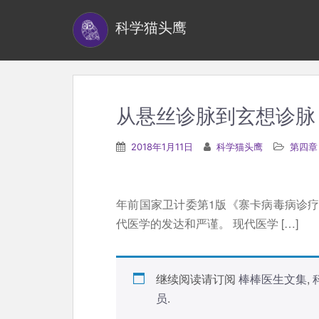
S
科学猫头鹰
k
i
p
t
o
从悬丝诊脉到玄想诊脉
m
a
2018年1月11日
科学猫头鹰
第四章
i
n
c
年前国家卫计委第1版《寨卡病毒病诊
o
代医学的发达和严谨。 现代医学 […]
n
t
e
继续阅读请订阅
棒棒医生文集
,
n
员
.
t