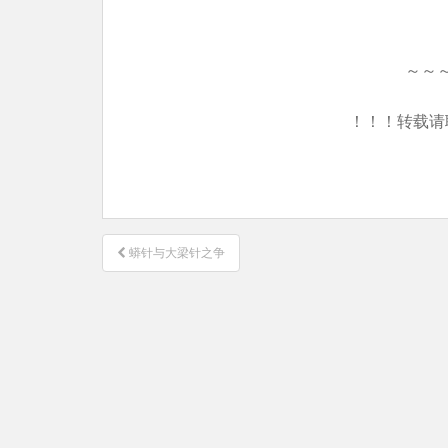
～～
！！！转载请
文
蟒针与大梁针之争
章
导
航