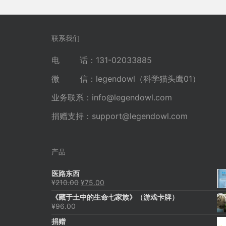
联系我们
电 话：131-02033885
微 信：legendowl（科学猫头鹰01）
业务联系：
info@legendowl.com
捐赠支持：
support@legendowl.com
产品
医路东西
原
当
¥
210.00
¥
75.00
价
前
《藏于土中的生命七家族》（游戏卡牌）
为：
价
¥
96.00
¥210.00。
格
为：
捐赠