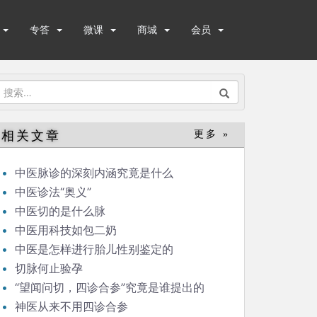
专答
微课
商城
会员
搜
索：
相关文章
更多 »
中医脉诊的深刻内涵究竟是什么
中医诊法“奥义”
中医切的是什么脉
中医用科技如包二奶
中医是怎样进行胎儿性别鉴定的
切脉何止验孕
“望闻问切，四诊合参”究竟是谁提出的
神医从来不用四诊合参