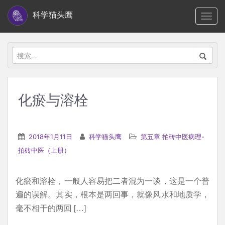
S
科学猫头鹰
TOGG
k
i
p
搜
t
索：
o
m
化瘀与溶栓
a
i
n
2018年1月11日
科学猫头鹰
第五章 拍砖中医病理-
c
拍砖中医（上册）
o
n
化瘀和溶栓，一般人容易把二者混为一谈，这是一个普
t
遍的误解。其实，根本是两回事，就像风水和地质学，
e
毫不相干的两回 […]
n
t