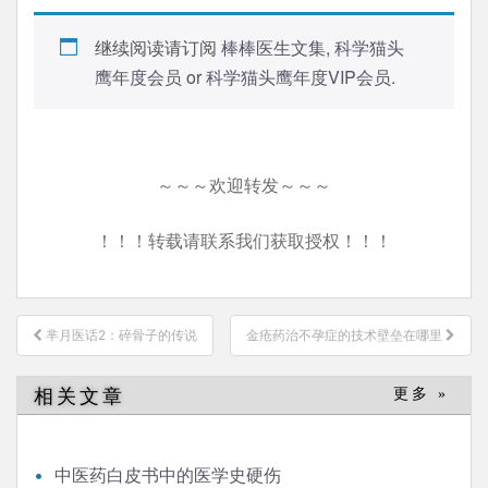
继续阅读请订阅
棒棒医生文集
,
科学猫头
鹰年度会员
or
科学猫头鹰年度VIP会员
.
～～～欢迎转发～～～
！！！转载请联系我们获取授权！！！
文
芈月医话2：碎骨子的传说
金疮药治不孕症的技术壁垒在哪里
章
导
相关文章
更多 »
航
中医药白皮书中的医学史硬伤