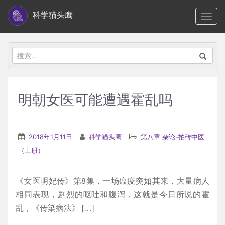
S
科学猫头鹰
TOGG
k
i
p
搜
t
索：
o
m
明朝女医可能遭遇霍乱吗
a
i
n
2018年1月11日
科学猫头鹰
第八章 杂论-拍砖中医
c
（上册）
o
n
《女医明妃传》第8集，一场瘟疫突如其来，大量病人
t
相同表现，剧烈的呕吐和腹泻，这就是今日所说的霍
e
乱，《传染病法》 […]
n
t