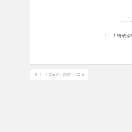
～～
！！！转载请
文
《五十二病方》是哪五十二病
章
导
航