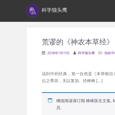
S
科学猫头鹰
k
i
p
t
o
荒谬的《神农本草经》
m
a
2018年1月11日
科学猫头鹰
拍砖中
i
n
c
说到中药经典，第一自然是《本草纲目》
o
位之尊崇，无以复加。经棒棒 […]
n
t
e
继续阅读请订阅
棒棒医生文集
,
n
员
.
t