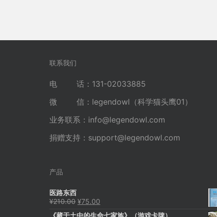
联系我们
电 话：131-02033885
微 信：legendowl（科学猫头鹰01）
业务联系：
info@legendowl.com
捐赠支持：
support@legendowl.com
产品
医路东西
原
当
¥
210.00
¥
75.00
价
前
《藏于土中的生命七家族》（游戏卡牌）