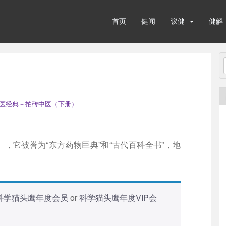
首页
健闻
议健
健解
医经典－拍砖中医（下册）
，它被誉为“东方药物巨典”和“古代百科全书”，地
科学猫头鹰年度会员
or
科学猫头鹰年度VIP会