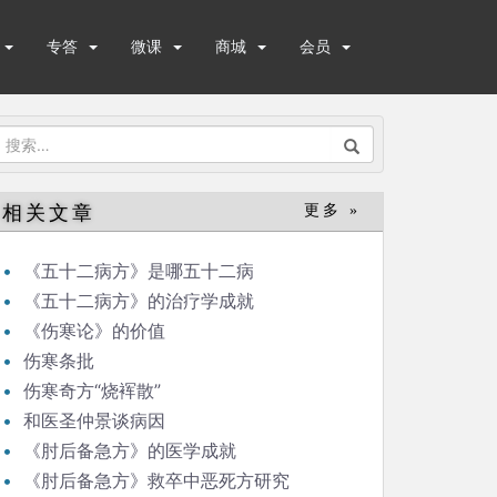
专答
微课
商城
会员
搜
索：
相关文章
更多 »
《五十二病方》是哪五十二病
《五十二病方》的治疗学成就
《伤寒论》的价值
伤寒条批
伤寒奇方“烧裈散”
和医圣仲景谈病因
《肘后备急方》的医学成就
《肘后备急方》救卒中恶死方研究