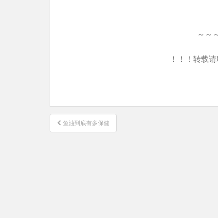
～～
！！！转载请
文
鱼油到底有多保健
章
导
航