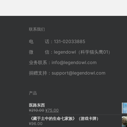
联系我们
电 话：131-02033885
微 信：legendowl（科学猫头鹰01）
业务联系：
info@legendowl.com
捐赠支持：
support@legendowl.com
产品
医路东西
原
当
¥
210.00
¥
75.00
价
前
《藏于土中的生命七家族》（游戏卡牌）
为：
价
¥
96.00
¥210.00。
格