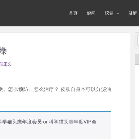
首页
健闻
议健
健解
燥
理正文
受。怎么预防、怎么治疗？ 皮肤自身本可以分泌油
科学猫头鹰年度会员
or
科学猫头鹰年度VIP会