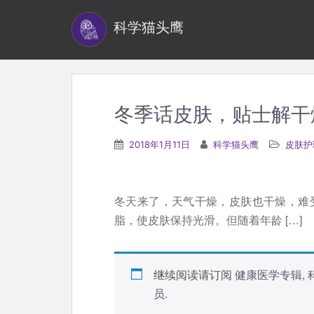
S
科学猫头鹰
k
i
p
t
o
冬季话皮肤，贴士解干
m
a
2018年1月11日
科学猫头鹰
皮肤护
i
n
c
冬天来了，天气干燥，皮肤也干燥，难
o
脂，使皮肤保持光滑。但随着年龄 […]
n
t
e
继续阅读请订阅
健康医学专辑
,
n
员
.
t