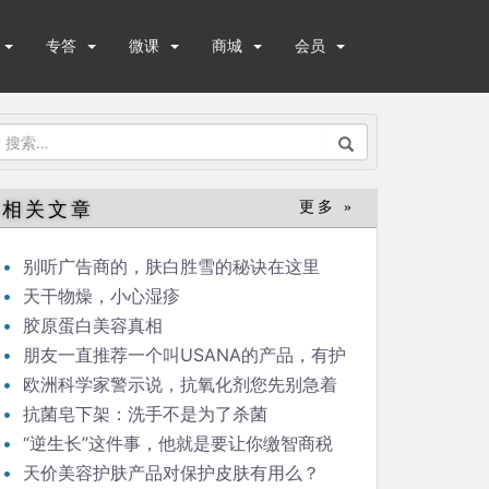
专答
微课
商城
会员
搜
索：
相关文章
更多 »
别听广告商的，肤白胜雪的秘诀在这里
天干物燥，小心湿疹
胶原蛋白美容真相
朋友一直推荐一个叫USANA的产品，有护
肤品，还有孕妇婴儿食用的叫”葆婴”的一系列
欧洲科学家警示说，抗氧化剂您先别急着
食品药品。靠谱吗？
用！
抗菌皂下架：洗手不是为了杀菌
“逆生长”这件事，他就是要让你缴智商税
天价美容护肤产品对保护皮肤有用么？