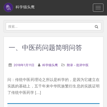
S
科学猫头鹰
TOGG
k
i
p
搜
t
索：
o
m
一、中医药问题简明问答
a
i
n
2018年1月11日
科学猫头鹰
附录－批评中医
c
o
问：传统中医药理论之所以是科学的，是因为它建立在
n
实践的基础上，五千年来中华民族繁衍生息的实践证明
t
了传统中医药学 […]
e
n
t