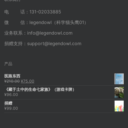
电 话：131-02033885
微 信：legendowl（科学猫头鹰01）
业务联系：
info@legendowl.com
捐赠支持：
support@legendowl.com
产品
医路东西
原
当
¥
210.00
¥
75.00
价
前
《藏于土中的生命七家族》（游戏卡牌）
为：
价
¥
96.00
¥210.00。
格
为：
捐赠
¥75.00。
¥
99.00