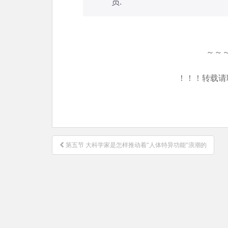
员
.
～～
！！！转载请
文
第五节 大科学家是怎样推动着“人体特异功能”浪潮的
章
导
航