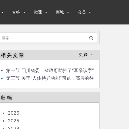
专答
微课
商城
会员
搜
索：
相关文章
更多 »
第一节 四川省委、省政府助推了“耳朵认字”
的风潮
第三节 关于“人体特异功能”问题，高层的往
来信件
归档
2026
2025
2024