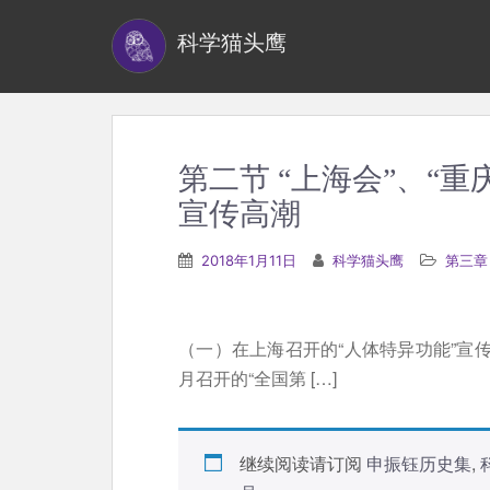
S
科学猫头鹰
k
i
p
t
o
第二节 “上海会”、“重
m
宣传高潮
a
i
2018年1月11日
科学猫头鹰
第三章
n
c
o
（一）在上海召开的“人体特异功能”宣传的
n
月召开的“全国第 […]
t
e
n
继续阅读请订阅
申振钰历史集
,
t