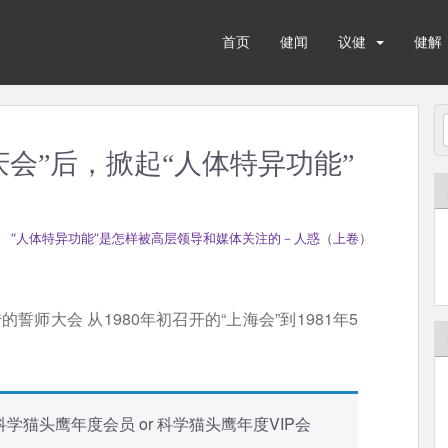
首页
健闻
议健
健解
庆会”后，掀起“人体特异功能”
 “人体特异功能”是怎样被高层领导和媒体关注的－人惑（上卷）
誓师大会 从1980年初召开的“上海会”到1981年5
科学猫头鹰年度会员
or
科学猫头鹰年度VIP会