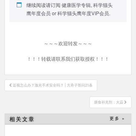
继续阅读请订阅
健康医学专辑
,
科学猫头
鹰年度会员
or
科学猫头鹰年度VIP会员
.
～～～欢迎转发～～～
！！！转载请联系我们获取授权！！！
文
近视怎么办？激光手术安全吗？ | 方舟子答问21条
章
导
膳食补充剂：大蒜
航
相关文章
更多 »