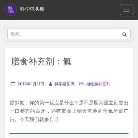
S
科学猫头鹰
TOGG
k
i
p
搜
t
索：
o
m
膳食补充剂：氟
a
i
n
2018年1月11日
科学猫头鹰
植物类补充剂
c
o
提起氟，你的第一反应是什么？是不是脑海里立刻冒出
n
一口整齐的白牙，还有市面上铺天盖地的含氟牙膏广
t
告。今天我们就来 […]
e
n
t