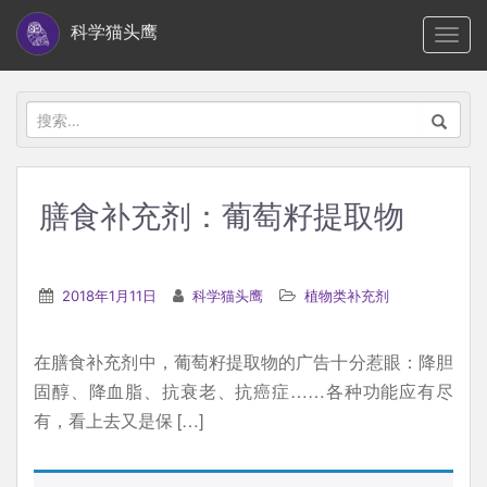
S
科学猫头鹰
TOGG
k
i
p
搜
t
索：
o
m
膳食补充剂：葡萄籽提取物
a
i
n
2018年1月11日
科学猫头鹰
植物类补充剂
c
o
在膳食补充剂中，葡萄籽提取物的广告十分惹眼：降胆
n
固醇、降血脂、抗衰老、抗癌症……各种功能应有尽
t
有，看上去又是保 […]
e
n
t