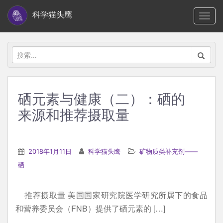
S
科学猫头鹰
TOGG
k
i
p
搜
t
索：
o
m
硒元素与健康（二）：硒的
a
来源和推荐摄取量
i
n
c
2018年1月11日
科学猫头鹰
矿物质类补充剂——
o
硒
n
t
e
推荐摄取量 美国国家研究院医学研究所属下的食品
n
和营养委员会（FNB）提供了硒元素的 […]
t