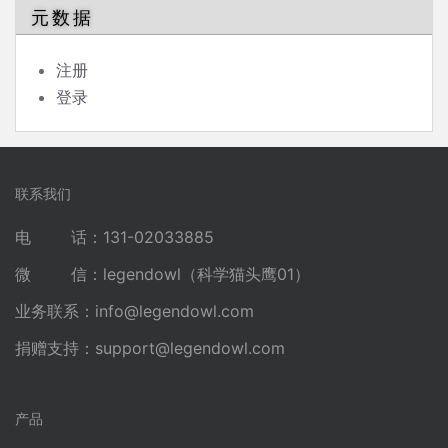
元数据
注册
登录
联系我们
电 话：131-02033885
微 信：legendowl（科学猫头鹰01）
业务联系：
info@legendowl.com
捐赠支持：
support@legendowl.com
产品