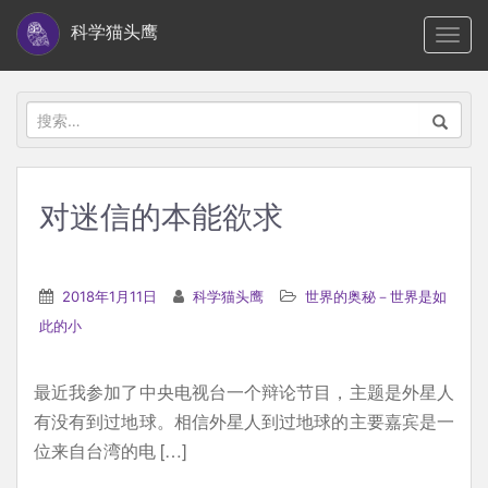
S
科学猫头鹰
TOGG
k
i
p
搜
t
索：
o
m
对迷信的本能欲求
a
i
n
2018年1月11日
科学猫头鹰
世界的奥秘－世界是如
c
此的小
o
n
最近我参加了中央电视台一个辩论节目，主题是外星人
t
有没有到过地球。相信外星人到过地球的主要嘉宾是一
e
位来自台湾的电 […]
n
t