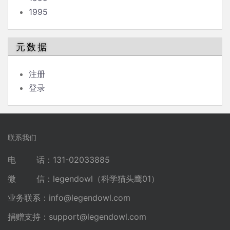
1995
元数据
注册
登录
联系我们
电 话：131-02033885
微 信：legendowl（科学猫头鹰01）
业务联系：
info@legendowl.com
捐赠支持：
support@legendowl.com