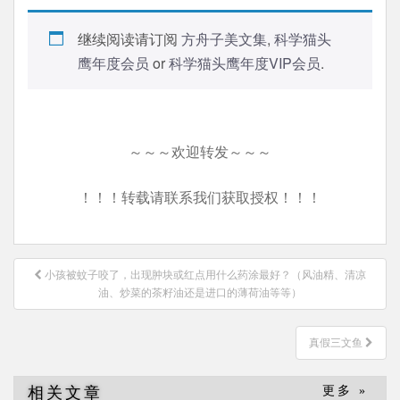
继续阅读请订阅
方舟子美文集
,
科学猫头
鹰年度会员
or
科学猫头鹰年度VIP会员
.
～～～欢迎转发～～～
！！！转载请联系我们获取授权！！！
文
小孩被蚊子咬了，出现肿块或红点用什么药涂最好？（风油精、清凉
章
油、炒菜的茶籽油还是进口的薄荷油等等）
导
航
真假三文鱼
相关文章
更多 »