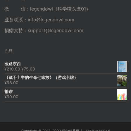
微 信：legendowl（科学猫头鹰01）
业务联系：
info@legendowl.com
捐赠支持：
support@legendowl.com
产品
医路东西
原
当
¥
210.00
¥
75.00
价
前
《藏于土中的生命七家族》（游戏卡牌）
为：
价
¥
96.00
¥210.00。
格
为：
捐赠
¥75.00。
¥
99.00
Copyright © 2017-2023 科学猫头鹰 All rights reserved