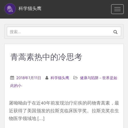
S
科学猫头鹰
TOGG
k
i
p
搜
t
索：
o
m
青蒿素热中的冷思考
a
i
n
2018年1月11日
科学猫头鹰
健康与陷阱－世界是如
c
此的小
o
n
屠呦呦由于在近40年前发现治疗疟疾的药物青蒿素，最
t
近获得了美国颁发的拉斯克临床医学奖。拉斯克奖在生
e
物医学领域地 […]
n
t