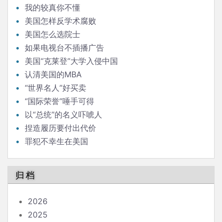
我的较真你不懂
美国怎样反学术腐败
美国怎么选院士
如果电视台不插播广告
美国“克莱登”大学入侵中国
认清美国的MBA
“世界名人”好买卖
“国际荣誉”唾手可得
以“总统”的名义吓唬人
捏造履历要付出代价
罪犯不幸生在美国
归档
2026
2025