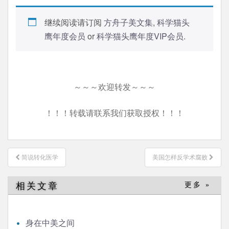
继续阅读请订阅
方舟子美文集
,
科学猫头
鹰年度会员
or
科学猫头鹰年度VIP会员
.
～～～欢迎转发～～～
！！！转载请联系我们获取授权！！！
文
简说转化医学
美国怎样反学术腐败
章
导
相关文章
更多 »
航
身在中美之间