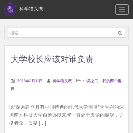
S
科学猫头鹰
TOGG
k
i
p
搜
t
索：
o
m
大学校长应该对谁负责
a
i
n
2018年1月11日
科学猫头鹰
中美之间－我的两个世
c
界
o
n
以“探索建立具有中国特色的现代大学制度”为号召的深
t
圳南方科技大学自筹办以来就一直处于舆论的漩涡，力
e
挺者众，质疑 […]
n
t