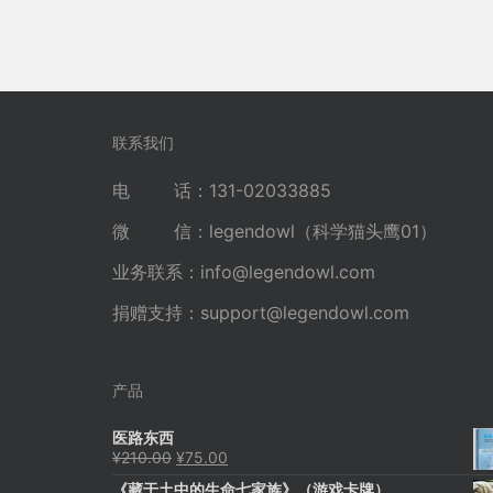
联系我们
电 话：131-02033885
微 信：legendowl（科学猫头鹰01）
业务联系：
info@legendowl.com
捐赠支持：
support@legendowl.com
产品
医路东西
原
当
¥
210.00
¥
75.00
价
前
《藏于土中的生命七家族》（游戏卡牌）