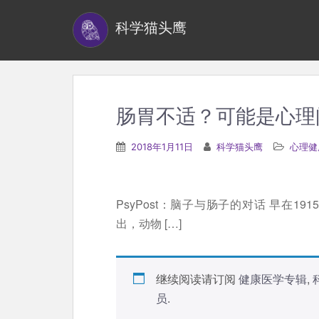
S
科学猫头鹰
k
i
p
t
o
肠胃不适？可能是心理
m
a
2018年1月11日
科学猫头鹰
心理健
i
n
c
PsyPost：脑子与肠子的对话 早在191
o
出，动物 […]
n
t
e
继续阅读请订阅
健康医学专辑
,
n
员
.
t