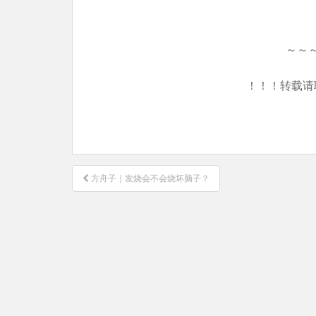
～～
！！！转载请
文
方舟子｜发烧会不会烧坏脑子？
章
导
航