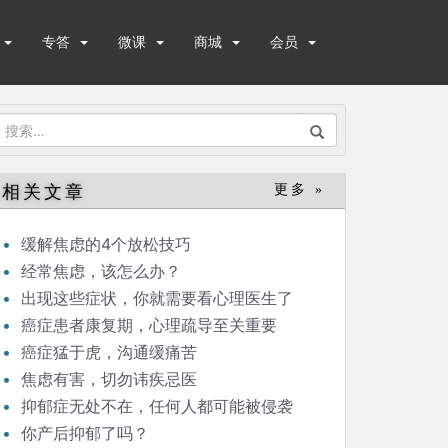
专答
微课
商城
会员
搜
索：
相关文章
更多 »
缓解焦虑的4个放松技巧
经常焦虑，该怎么办？
出现这些症状，你就需要看心理医生了
癌症患者康复期，心理疏导至关重要
癌症猛于虎，沟通缓痛苦
焦虑有害，切勿讳疾忌医
抑郁症无处不在，任何人都可能被侵袭
你产后抑郁了吗？