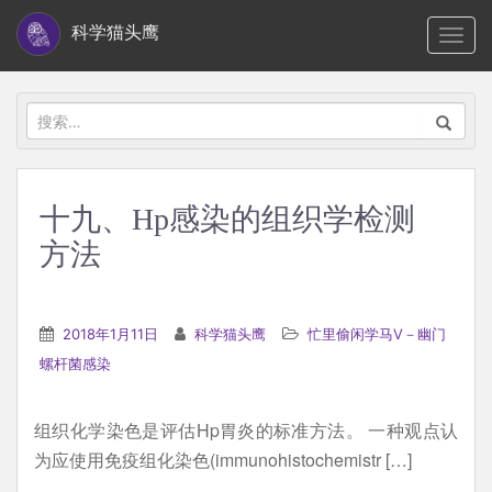
S
科学猫头鹰
TOGG
k
i
p
搜
t
索：
o
m
十九、Hp感染的组织学检测
a
方法
i
n
c
2018年1月11日
科学猫头鹰
忙里偷闲学马V－幽门
o
螺杆菌感染
n
t
e
组织化学染色是评估Hp胃炎的标准方法。 一种观点认
n
为应使用免疫组化染色(immunohistochemistr […]
t