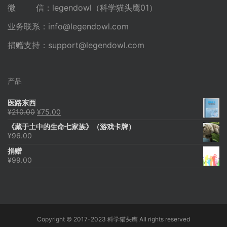
微 信：legendowl（科学猫头鹰01）
业务联系：
info@legendowl.com
捐赠支持：
support@legendowl.com
产品
医路东西
原
当
¥
210.00
¥
75.00
价
前
《藏于土中的生命七家族》（游戏卡牌）
为：
价
¥
96.00
¥210.00。
格
为：
捐赠
¥75.00。
¥
99.00
Copyright © 2017-2023 科学猫头鹰 All rights reserved