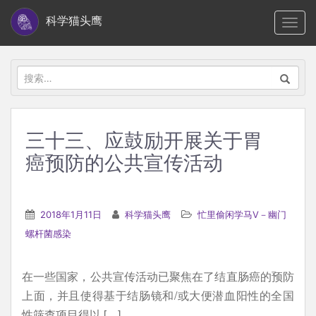
S
科学猫头鹰
TOGG
k
i
p
搜
t
索：
o
m
三十三、应鼓励开展关于胃
a
癌预防的公共宣传活动
i
n
c
2018年1月11日
科学猫头鹰
忙里偷闲学马V－幽门
o
螺杆菌感染
n
t
e
在一些国家，公共宣传活动已聚焦在了结直肠癌的预防
n
上面，并且使得基于结肠镜和/或大便潜血阳性的全国
t
性筛查项目得以 […]