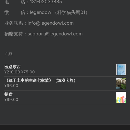
电 话：131-02033885
微 信：legendowl（科学猫头鹰01）
业务联系：
info@legendowl.com
捐赠支持：
support@legendowl.com
产品
医路东西
原
当
¥
210.00
¥
75.00
价
前
《藏于土中的生命七家族》（游戏卡牌）
为：
价
¥
96.00
¥210.00。
格
为：
捐赠
¥75.00。
¥
99.00