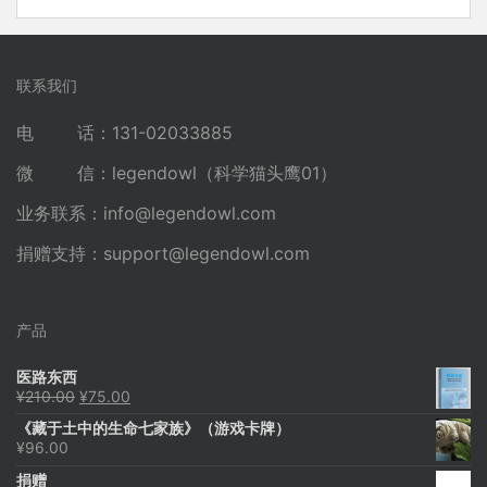
联系我们
电 话：131-02033885
微 信：legendowl（科学猫头鹰01）
业务联系：
info@legendowl.com
捐赠支持：
support@legendowl.com
产品
医路东西
原
当
¥
210.00
¥
75.00
价
前
《藏于土中的生命七家族》（游戏卡牌）
为：
价
¥
96.00
¥210.00。
格
为：
捐赠