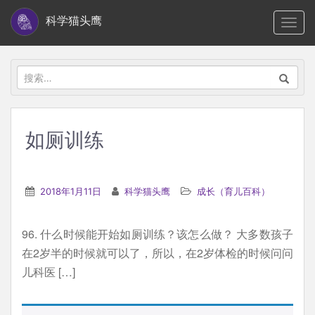
S
科学猫头鹰
TOGG
k
i
p
搜
t
索：
o
m
如厕训练
a
i
n
2018年1月11日
科学猫头鹰
成长（育儿百科）
c
o
96. 什么时候能开始如厕训练？该怎么做？ 大多数孩子
n
在2岁半的时候就可以了，所以，在2岁体检的时候问问
t
儿科医 […]
e
n
t