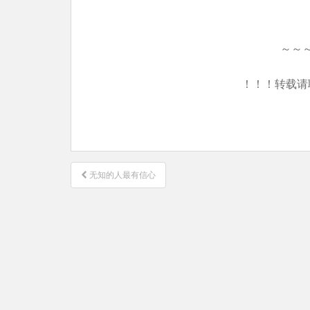
～～
！！！转载请
文
无知的人最有信心
章
导
航