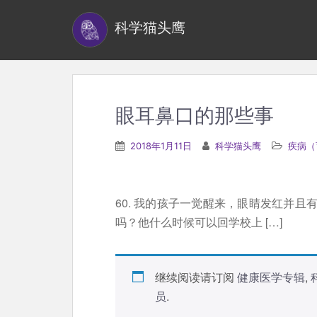
S
科学猫头鹰
k
i
p
t
o
眼耳鼻口的那些事
m
a
2018年1月11日
科学猫头鹰
疾病（
i
n
c
60. 我的孩子一觉醒来，眼睛发红并
o
吗？他什么时候可以回学校上 […]
n
t
e
继续阅读请订阅
健康医学专辑
,
n
员
.
t