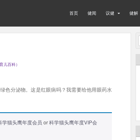
首页
健闻
议健
健解
育儿百科）
且有绿色分泌物。这是红眼病吗？我需要给他用眼药水
科学猫头鹰年度会员
or
科学猫头鹰年度VIP会