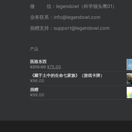
微 信：legendowl（科学猫头鹰01）
业务联系：
info@legendowl.com
捐赠支持：
support@legendowl.com
产品
医路东西
原
当
¥
210.00
¥
75.00
价
前
《藏于土中的生命七家族》（游戏卡牌）
为：
价
¥
96.00
¥210.00。
格
为：
捐赠
¥75.00。
¥
99.00