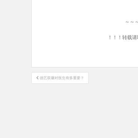
～～
！！！转载请
文
德艺双馨对医生有多重要？
章
导
航