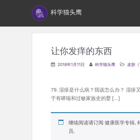
S
科学猫头鹰
k
i
p
t
o
让你发痒的东西
m
a
2018年1月11日
科学猫头鹰
皮肤（
i
n
c
79. 湿疹是什么病？我该怎么办？ 湿
o
于有哮喘和过敏家族史的婴 […]
n
t
e
继续阅读请订阅
健康医学专辑
,
n
员
.
t