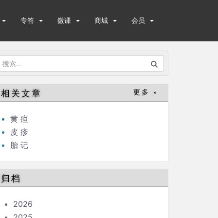
专答
微课
商城
会员
搜
索：
相关文章
更多 »
黄 疸
皮 疹
胎 记
归档
2026
2025