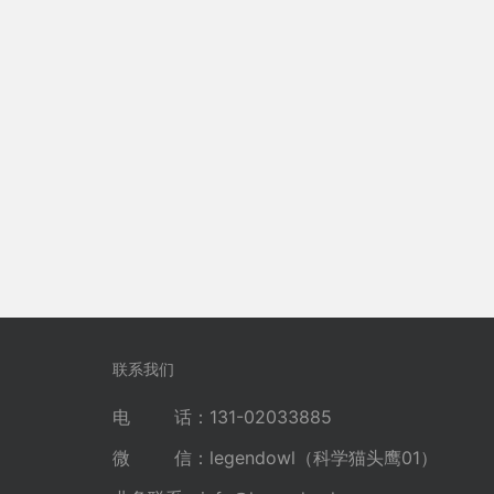
联系我们
电 话：131-02033885
微 信：legendowl（科学猫头鹰01）