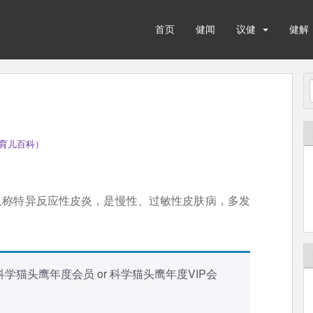
首页
健闻
议健
健解
育儿百科）
疹又称特异反应性皮炎，是慢性、过敏性皮肤病，多发
科学猫头鹰年度会员
or
科学猫头鹰年度VIP会