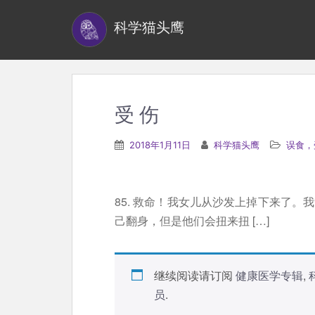
S
科学猫头鹰
k
i
p
t
o
受 伤
m
a
2018年1月11日
科学猫头鹰
误食，
i
n
c
85. 救命！我女儿从沙发上掉下来了。
o
己翻身，但是他们会扭来扭 […]
n
t
e
继续阅读请订阅
健康医学专辑
,
n
员
.
t