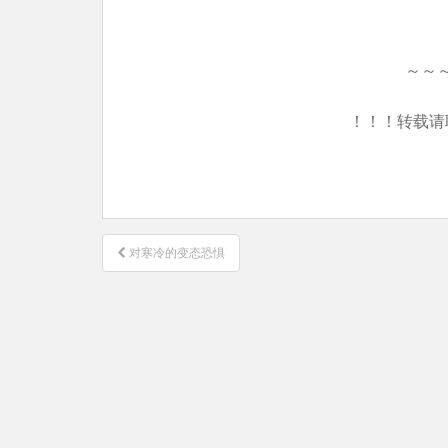
～～
！！！转载请
文
对寒冷的变态恐惧
章
导
航