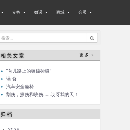
专答
微课
商城
会员
搜
索：
相关文章
更多 »
“育儿路上的磕磕碰碰”
误 食
汽车安全座椅
割伤，擦伤和咬伤……哎呀我的天！
归档
2026