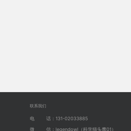
联系我们
电 话：131-02033885
微 信：legendowl（科学猫头鹰01）