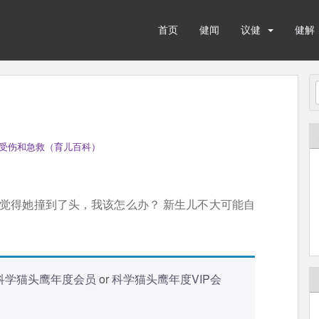
首页
健闻
议健
健解
受伤和急救（育儿百科）
我觉得她撞到了头，我该怎么办？ 新生儿不大可能自
科学猫头鹰年度会员
or
科学猫头鹰年度VIP会