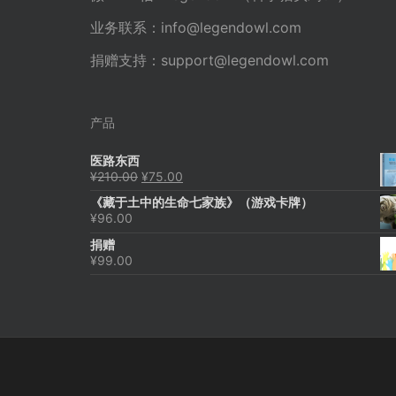
业务联系：
info@legendowl.com
捐赠支持：
support@legendowl.com
产品
医路东西
原
当
¥
210.00
¥
75.00
价
前
《藏于土中的生命七家族》（游戏卡牌）
为：
价
¥
96.00
¥210.00。
格
为：
捐赠
¥75.00。
¥
99.00