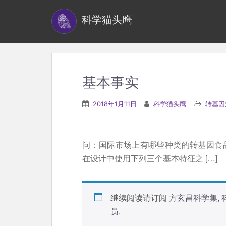
S
科学猫头鹰
k
i
p
t
o
基本事实
m
a
2018年1月11日
科学猫头鹰
转基因
i
n
c
问：国际市场上有哪些种类的转基因食
o
在设计中使用下列三个基本特征之 […]
n
t
e
继续阅读请订阅
方玄昌科学集
,
n
员
.
t