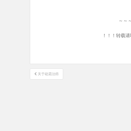
～～
！！！转载请
文
关于砒霜治癌
章
导
航