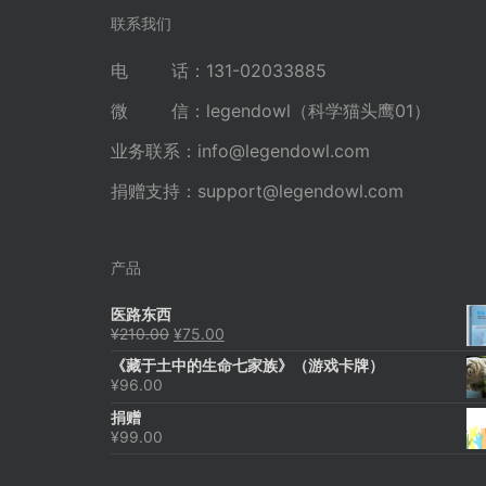
联系我们
电 话：131-02033885
微 信：legendowl（科学猫头鹰01）
业务联系：
info@legendowl.com
捐赠支持：
support@legendowl.com
产品
医路东西
原
当
¥
210.00
¥
75.00
价
前
《藏于土中的生命七家族》（游戏卡牌）
为：
价
¥
96.00
¥210.00。
格
为：
捐赠
¥75.00。
¥
99.00