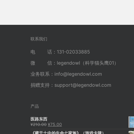
联系我们
电 话：131-02033885
微 信：legendowl（科学猫头鹰01）
业务联系：
info@legendowl.com
捐赠支持：
support@legendowl.com
产品
医路东西
原
当
¥
210.00
¥
75.00
价
前
《藏于土中的生命七家族》（游戏卡牌）