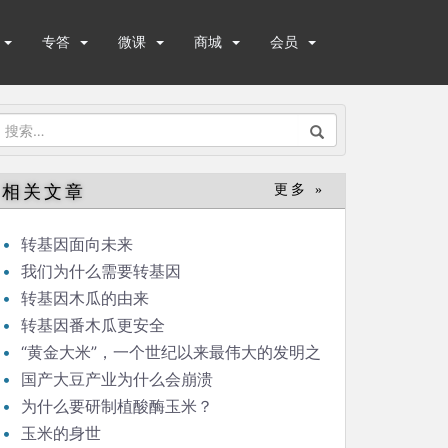
专答
微课
商城
会员
搜
索：
相关文章
更多 »
转基因面向未来
我们为什么需要转基因
转基因木瓜的由来
转基因番木瓜更安全
“黄金大米”，一个世纪以来最伟大的发明之
一
国产大豆产业为什么会崩溃
为什么要研制植酸酶玉米？
玉米的身世