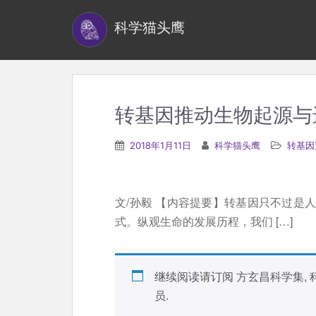
S
科学猫头鹰
k
i
p
t
o
转基因推动生物起源与
m
a
2018年1月11日
科学猫头鹰
转基因
i
n
c
文/孙毅 【内容提要】转基因只不过是
o
式。纵观生命的发展历程，我们 […]
n
t
e
继续阅读请订阅
方玄昌科学集
,
n
员
.
t