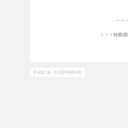
～～
！！！转载请
文
任督二脉，不过是中医的幻觉
章
导
航