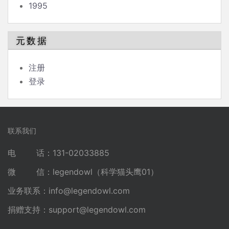
1995
元数据
注册
登录
联系我们
电 话：131-02033885
微 信：legendowl（科学猫头鹰01）
业务联系：
info@legendowl.com
捐赠支持：
support@legendowl.com