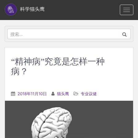
S
科学猫头鹰
TOGG
k
i
p
搜
t
索：
o
m
“精神病”究竟是怎样一种
a
病？
i
n
c
2018年11月10日
猫头鹰
专业议健
o
n
t
e
n
t