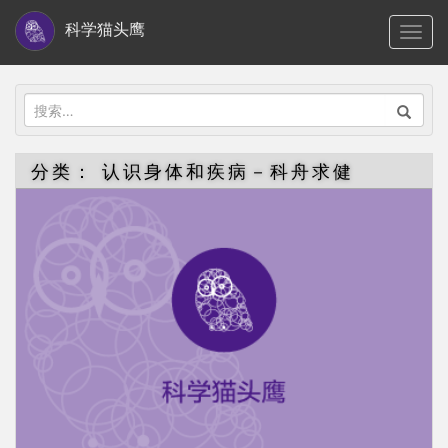
S
科学猫头鹰
TOGG
k
i
p
搜
t
索：
o
分类：
认识身体和疾病－科舟求健
m
a
i
n
c
o
n
t
e
n
t