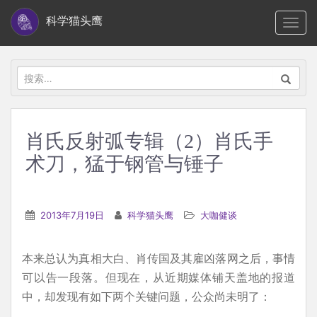
S
科学猫头鹰
TOGG
k
i
p
搜
t
索：
o
m
肖氏反射弧专辑（2）肖氏手
a
术刀，猛于钢管与锤子
i
n
c
2013年7月19日
科学猫头鹰
大咖健谈
o
n
t
本来总认为真相大白、肖传国及其雇凶落网之后，事情
e
可以告一段落。但现在，从近期媒体铺天盖地的报道
n
中，却发现有如下两个关键问题，公众尚未明了：
t