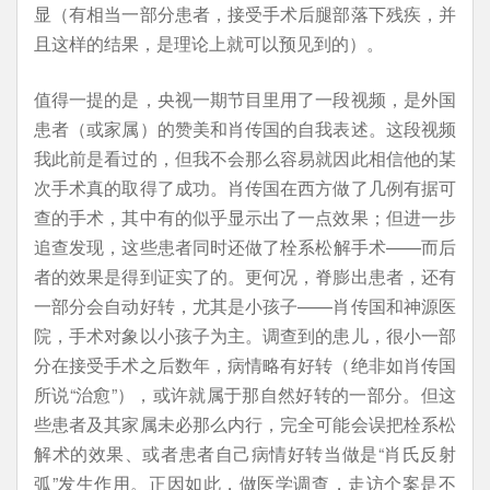
显（有相当一部分患者，接受手术后腿部落下残疾，并
且这样的结果，是理论上就可以预见到的）。
值得一提的是，央视一期节目里用了一段视频，是外国
患者（或家属）的赞美和肖传国的自我表述。这段视频
我此前是看过的，但我不会那么容易就因此相信他的某
次手术真的取得了成功。肖传国在西方做了几例有据可
查的手术，其中有的似乎显示出了一点效果；但进一步
追查发现，这些患者同时还做了栓系松解手术——而后
者的效果是得到证实了的。更何况，脊膨出患者，还有
一部分会自动好转，尤其是小孩子——肖传国和神源医
院，手术对象以小孩子为主。调查到的患儿，很小一部
分在接受手术之后数年，病情略有好转（绝非如肖传国
所说“治愈”），或许就属于那自然好转的一部分。但这
些患者及其家属未必那么内行，完全可能会误把栓系松
解术的效果、或者患者自己病情好转当做是“肖氏反射
弧”发生作用。正因如此，做医学调查，走访个案是不