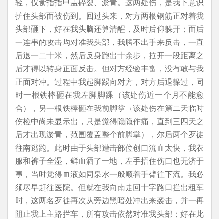
轻，仅食指指甲盖碎裂、淤青。这两处伤，是我下意识
护住头部而被伤到。回过头来，对方两根钢筋正对着我
头部砸下，好在我头脑还算清醒，及时后仰躲开；而后
一连串的攻击均对准我头部，我腾不出手来反击，一直
后退一二十米，然后反身跑出十余步，拉开一段距离之
后才得以转身正面反击。但对方经验丰富，没有敢与我
正面对冲。过程中我起脚踢向对方，对方后退躲过，同
时一根铁棒砸在我左脚脚踝（该处伤近一个月不能愈
合），另一根铁棒砸在我前脚掌（该处伤在第二天临时
伤检中尚未显示出，只是觉得隐隐作痛，直到三四天之
后才出现淤青，范围覆盖整个前脚掌），尔后两个歹徒
往南逃跑。此时由于头部遭击部位创口流血太快，我衣
服和裤子全湿，鲜血洒了一地，左手捂住伤口也无济于
事，当时觉得血液如同泉水一般顺着手臂往下流。我必
须尽早赶往医院。但就在我向南走回十字路口拦出租车
时，这两名歹徒再次从旁边黑暗处冲出来袭击，并一再
阻止我上主路拦车，所有攻击依然对准我头部；好在此