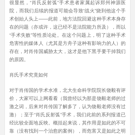
很显然，“肖氏反射弧”手术患者家属起诉郑州神源医
院，而我们后续的报道可能会导致“战火”烧到他这个手
术创始人头上——此前，地方法院回避这种手术本身存
在的问题（亦或许，这已经不是法院能力所及），而以
“手术失败”等性质论处。在这个问题上，明了这种手术
危害性的媒体人（尤其是方舟子这种有影响力的人）的
存在，对肖传国威胁太大，这才是他下黑手要干掉我们
的原因。
肖氏手术究竟如何
对于肖传国的学术水准，北大生命科学院院长饶毅有评
价，大家可以上网看看（我曾经以为那是饶毅老师的过
激之词，后来对肖传国了解多了，认为饶毅老师没有过
激）；至于“肖氏反射弧”手术，我们此前的系列报道已
经比较全面地反映。概括起来说，其作用是如此的不可
靠（没有找到一个治愈的案例），而危害又是如此之明