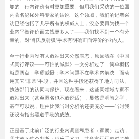
够的，行内评价有时更加重要。但用我们采访的一位国
内著名泌尿外科专家的话说，这个领域，我们的记者采
访已经包括了几乎所有的权威人士，没必要再为找一个
业内平衡评价而去找更多人了——我们找不到一个有分
量的、对“肖氏反射弧”手术有明确正面评价的业内人。
至于行业内没有人敢站出来公然表态，原因我在《中国
式同行评议——可怕的缄默》一文分析过了，简单概括
就是两点：学霸威慑；学术问题不在学术内解决，而动
用其它“非常”手段，并且这种手段还获得了地方司法、
执法部门的认同与保护。现在看来，这些同领域专家不
敢站出来（甚至匿名也不敢说话），显然是明智之举，
甚至可以说，理由比我当时分析的还要充分——当时我
还没有指出黑道手段的威胁。
正是基于此前广泛的行业内调查和患者（家属）走访，
我才敢下这个判断：肖氏手术刀，其危害远远超过了他