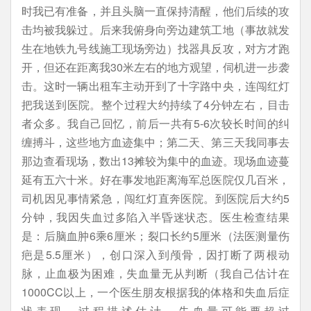
时我已有准备，并且头脑一直保持清醒，他们后续的攻
击均被我躲过。后来我俯身向旁边建筑工地（事故就发
生在地铁九号线施工现场旁边）找器具反攻，对方才跑
开，但还在距离我30米左右的地方观望，伺机进一步袭
击。这时一辆出租车主动开到了十字路中央，连闯红灯
把我送到医院。整个过程大约持续了4分钟左右，目击
者众多。我自己回忆，前后一共有5-6次较长时间的纠
缠搏斗，这些地方血迹集中；第二天、第三天我同事去
那边查看现场，数出13摊较为集中的血迹。现场血迹蔓
延有五六十米。好在事发地距离海军总医院仅几百米，
司机因见事情紧急，闯红灯直奔医院。到医院后大约5
分钟，我因失血过多陷入半昏迷状态。医生检查结果
是：后脑血肿6乘6厘米；裂口长约5厘米（法医测量伤
疤是5.5厘米），创口深入到颅骨，因打断了两根动
脉，止血极为困难，失血量无从判断（我自己估计在
1000CC以上，一个医生朋友根据我的体格和失血后症
状表现、过程描述估计，失血量可能要超过