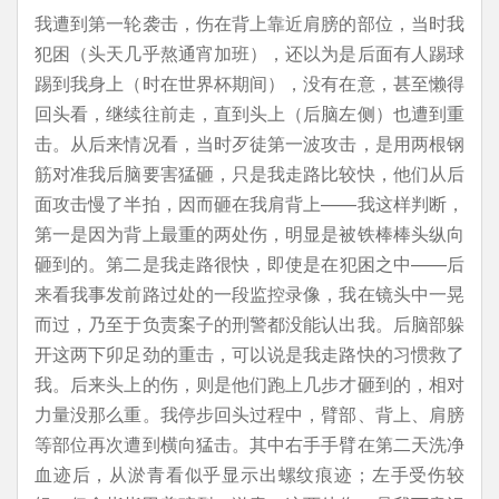
我遭到第一轮袭击，伤在背上靠近肩膀的部位，当时我
犯困（头天几乎熬通宵加班），还以为是后面有人踢球
踢到我身上（时在世界杯期间），没有在意，甚至懒得
回头看，继续往前走，直到头上（后脑左侧）也遭到重
击。从后来情况看，当时歹徒第一波攻击，是用两根钢
筋对准我后脑要害猛砸，只是我走路比较快，他们从后
面攻击慢了半拍，因而砸在我肩背上——我这样判断，
第一是因为背上最重的两处伤，明显是被铁棒棒头纵向
砸到的。第二是我走路很快，即使是在犯困之中——后
来看我事发前路过处的一段监控录像，我在镜头中一晃
而过，乃至于负责案子的刑警都没能认出我。后脑部躲
开这两下卯足劲的重击，可以说是我走路快的习惯救了
我。后来头上的伤，则是他们跑上几步才砸到的，相对
力量没那么重。我停步回头过程中，臂部、背上、肩膀
等部位再次遭到横向猛击。其中右手手臂在第二天洗净
血迹后，从淤青看似乎显示出螺纹痕迹；左手受伤较