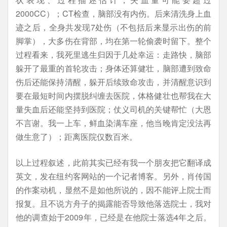
2000CC）；CT检查，脑部没有内伤。后来清洗身上血
迹之后，全身共发现7处伤（不包括后来显示出伤的前
脚掌），大多伤在背部，均在第一轮偷袭时留下。整个
过程看来，我死里逃生归因于几处幸运：走路快，脑部
躲开了最重的首轮攻击；身体还算健壮，脑部遭到致命
伤后还能保持清醒，躲开后续致命攻击，并清醒意识到
要在最短时间内摆脱纠缠去医院，体格健壮也帮我在大
量失血后还能坚持到医院；仗义司机的关键帮忙（大恩
不言谢。我一上车，鲜血染满车座，他当晚肯定没法再
做生意了）；距离医院仅数百米。
以上过程叙述，此前其实已经有我一个朋友把它翻译成
英文，发在纽约客网站的一个记者博客。另外，肖传国
的作案动机，显然不是如他所说的，因不能评上院士而
报复。且不说方舟子的揭露能否导致他落选院士，我对
他的调查始于2009年，已经是在他院士落选4年之后。