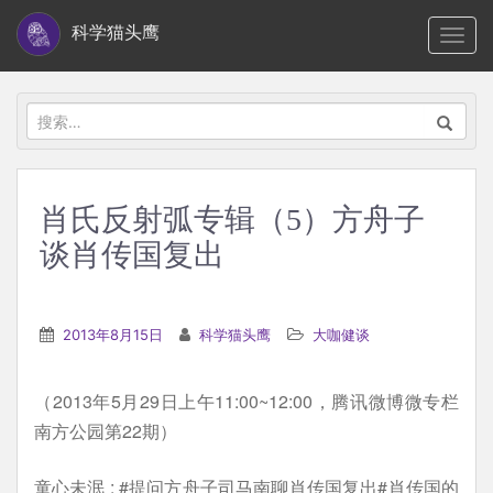
S
科学猫头鹰
TOGG
k
i
p
搜
t
索：
o
m
肖氏反射弧专辑（5）方舟子
a
谈肖传国复出
i
n
c
2013年8月15日
科学猫头鹰
大咖健谈
o
n
t
（2013年5月29日上午11:00~12:00，腾讯微博微专栏
e
南方公园第22期）
n
童心未泯 : #提问方舟子司马南聊肖传国复出#肖传国的
t