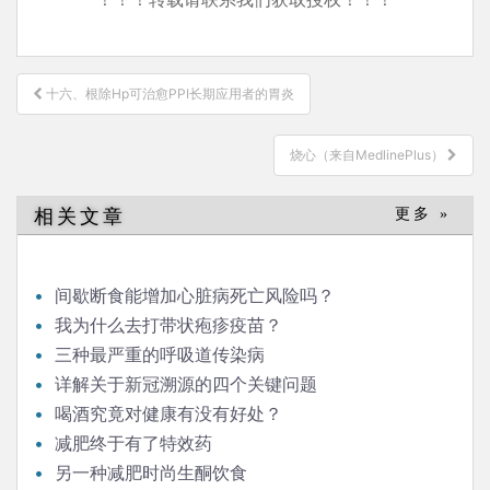
文
十六、根除Hp可治愈PPI长期应用者的胃炎
章
导
烧心（来自MedlinePlus）
航
相关文章
更多 »
间歇断食能增加心脏病死亡风险吗？
我为什么去打带状疱疹疫苗？
三种最严重的呼吸道传染病
详解关于新冠溯源的四个关键问题
喝酒究竟对健康有没有好处？
减肥终于有了特效药
另一种减肥时尚生酮饮食