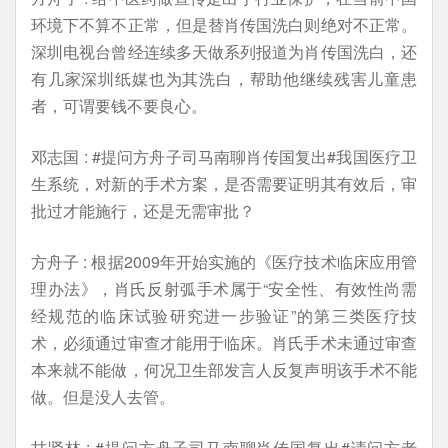
环境下不算不正常，但是替肖传国洗白则绝对不正常。
深圳电视台曾经连续多天做系列报道为肖传国洗白，还
有几家深圳纸媒也为其洗白，帮助他继续残害儿童患
者，可谓要钱不要良心。
邓志国 : #提问方舟子司马南聊肖传国复出#我国医疗卫
生系统，对新的手术方案，是否需要证明其有效后，审
批过才能施行，还是无需审批？
方舟子 : 根据2009年开始实施的《医疗技术临床应用管
理办法》，肖氏反射弧手术属于“安全性、有效性尚需
经规范的临床试验研究进一步验证”的第三类医疗技
术，必须通过审查才能用于临床。肖氏手术未通过审查
本来就不能做，何况卫生部发言人反复声明该手术不能
做。但是没人去管。
甘贤林 : #提问方舟子司马南聊肖传国复出#请问方老