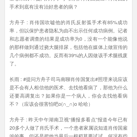
手术到底有没有治好患者的病？
方舟子 : 肖传国吹嘘他的肖氏反射弧手术有85%成功
率，但以保护患者隐私为由不出示任何成功病例。记者
和志愿者调查的结果是成功率为0，没有一个能像他说
的那样做到通过挠大腿排尿，包括他在媒体上做宣传的
几个病例都不成功。反而有39%的人因做该手术腿残废
了。
长雨 : #提问方舟子司马南聊肖传国复出#照理来说应该
是不会有人相信他的医术、去找他看病了，那他为什么
还要高调复出？如果你是一个病人，你会去找他看病
不？（应该会很害怕吧o(∩_∩)o 哈哈）
方舟子 : 昨天中午湖南卫视“播报多看点”报道今年已有
20多个人做了肖氏手术，一个患者家属说知道肖传国雇
凶的事，但还是把他当最后一根稻草要试试。何况有些