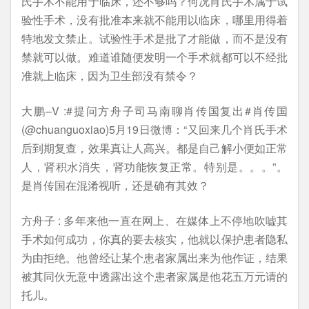
氏手术不能用于临床，还不够吗？何况肖氏手术属于试
验性手术，没有批准本来就不能用以临床，哪里用得着
特地发文禁止。试验性手术是批了才能做，而不是没有
禁就可以做。难道谁随便发明一个手术就都可以不经批
准就上临床，因为卫生部没有禁令？
大鹏–V :#提问方舟子司马南聊肖传国复出#肖传国
(@chuanguoxiao)5月19日微博：“又回来几个肖氏手术
后到期复查，效果真让人高兴。都是自己解小便如正常
人，肾积水消失，肾功能恢复正常。特别是。。。”。
是肖传国在混淆视听，还是确有其效？
方舟子 : 多年来他一直在网上、在媒体上不停地吹嘘其
手术如何成功，你真的要去核实，他就以保护患者隐私
为由拒绝。他曾经让某个患者家属出来为他作证，结果
被其同伙无意中透露出这个患者家属是他花五万元请的
托儿。