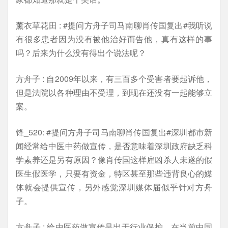
薰衣草花田 : #提问方舟子司马南聊肖传国复出#我听说
有很多患者因为没有被他治好而告他，真有这样的事
吗？后来为什么没有得出个说法呢？
方舟子 : 自2009年以来，有三百多个受害者要起诉他，
但是法院以各种理由不受理，到现在还没有一起能够立
案。
锋_520: #提问方舟子司马南聊肖传国复出#深圳都市新
闻经常给中医中药做宣传，是否意味着深圳政府缺乏科
学素养还是另有原因？像肖传国这样雇凶杀人未遂的假
医生假医学，只要有资金，特区甚至那些违背良心的媒
体就会提供宣传，另外感觉深圳媒体届似乎针对方舟
子。
方舟子 : 给中医药做宣传是出于行业保护，在当前中国