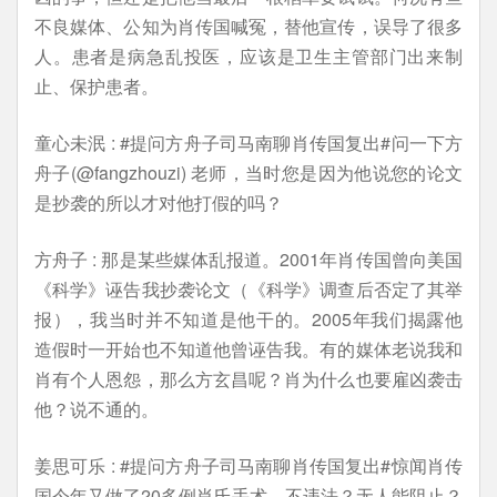
不良媒体、公知为肖传国喊冤，替他宣传，误导了很多
人。患者是病急乱投医，应该是卫生主管部门出来制
止、保护患者。
童心未泯 : #提问方舟子司马南聊肖传国复出#问一下方
舟子(@fangzhouzi) 老师，当时您是因为他说您的论文
是抄袭的所以才对他打假的吗？
方舟子 : 那是某些媒体乱报道。2001年肖传国曾向美国
《科学》诬告我抄袭论文（《科学》调查后否定了其举
报），我当时并不知道是他干的。2005年我们揭露他
造假时一开始也不知道他曾诬告我。有的媒体老说我和
肖有个人恩怨，那么方玄昌呢？肖为什么也要雇凶袭击
他？说不通的。
姜思可乐 : #提问方舟子司马南聊肖传国复出#惊闻肖传
国今年又做了20多例肖氏手术，不违法？无人能阻止？