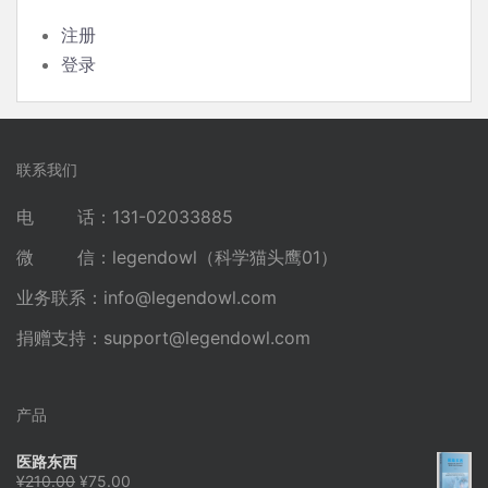
注册
登录
联系我们
电 话：131-02033885
微 信：legendowl（科学猫头鹰01）
业务联系：
info@legendowl.com
捐赠支持：
support@legendowl.com
产品
医路东西
原
当
¥
210.00
¥
75.00