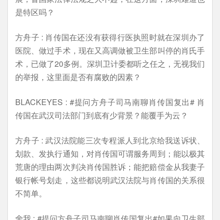
是特区吗？
方舟子 : 肖传国在还没有获得行医执照时就在深圳办了
医院、做过手术，现在又高调做被卫生部叫停的肖氏手
术，已做了20多例。深圳卫计委都听之任之，无视我们
的举报，这里面是否有腐败的因素？
BLACKEYES : #提问方舟子司马南聊肖传国复出# 肖
传国在武汉司法部门到底有少背景？能覆手为云？
方舟子 : 武汉法院能三次专程派人到北京给我送诉状、
划款、发执行通知，对肖传国可谓服务周到；能以极其
荒唐的理由两次判决肖传国胜诉；能把赔偿金从我妻子
银行帐号划走，这些都说明武汉法院与肖传国的关系很
不简单。
舍我 : #提问方舟子司马南聊肖传国复出#如果向卫生部