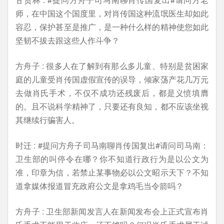
师，在中国这个国度里，对肖传国这种流氓医生却如此
容忍，保护甚至是推广，是一种什么样的精神使您如此
坚韧不拔去跟这些人作斗争？
方舟子 : 很多人在了解到有那么多儿童、特别是贫困家
庭的儿童受肖传国虚假宣传的误导，倾家荡产花几万元
去做肖氏手术，不仅不成功还残废后，都是义愤填膺
的。且不说科学精神了，只要还有良知，都不应该坐视
其继续行骗害人。
时迁 : #提问方舟子司马南聊肖传国复出#请问司马南：
卫生部的叫停令在哪？你不知道行政行为是以公文为
准，印章为信，若禁止某事物必以公文昭示天下？不知
道拿媒体报道冒充政府公文是拿鸡毛当令箭吗？
方舟子 : 卫生部新闻发言人在新闻发布会上正式宣布肖