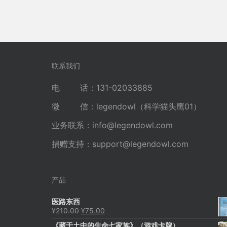
联系我们
电 话：131-02033885
微 信：legendowl（科学猫头鹰01）
业务联系：
info@legendowl.com
捐赠支持：
support@legendowl.com
产品
医路东西
原
当
¥
210.00
¥
75.00
价
前
《藏于土中的生命七家族》（游戏卡牌）