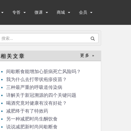
专答
微课
商城
会员
搜
索：
相关文章
更多 »
间歇断食能增加心脏病死亡风险吗？
我为什么去打带状疱疹疫苗？
三种最严重的呼吸道传染病
详解关于新冠溯源的四个关键问题
喝酒究竟对健康有没有好处？
减肥终于有了特效药
另一种减肥时尚生酮饮食
说说减肥新时尚间歇断食