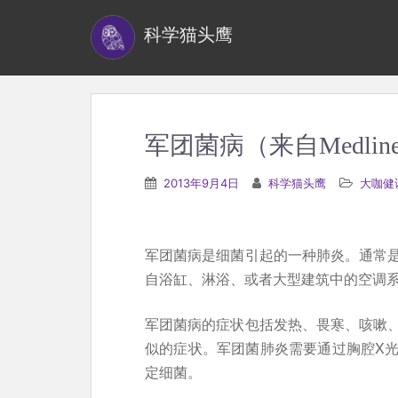
S
科学猫头鹰
k
i
p
t
o
军团菌病（来自Medline
m
a
2013年9月4日
科学猫头鹰
大咖健
i
n
c
军团菌病是细菌引起的一种肺炎。通常
o
自浴缸、淋浴、或者大型建筑中的空调
n
t
军团菌病的症状包括发热、畏寒、咳嗽
e
似的症状。军团菌肺炎需要通过胸腔X
n
定细菌。
t