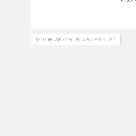
文
植物小RNA进入血液，惊世发现还是南柯一梦？
章
导
航