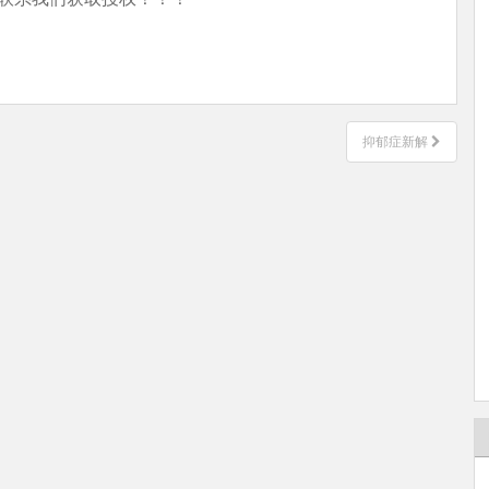
抑郁症新解