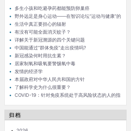
多生小孩和吃避孕药都能预防卵巢癌
野外远足是身心运动——在智识论坛“运动与健康”的
发言
生活中真正要担心的辐射
有没有可能全面消灭蚊子？
详解关于新冠溯源的四个关键问题
中国能通过“群体免疫”走出疫情吗?
新冠感染何时用抗生素？
居家制氧和吸氧要警惕氧中毒
发情的经济学
本届政府对中华人民共和国的方针
了解科学史为什么很重要？
COVID-19：针对免疫系统处于高风险状态的人的指
南
归档
2026