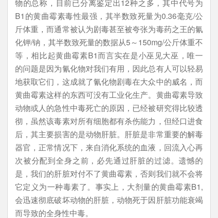
物的总称，目前已分离鉴定出12种之多，其中代号为
B1的黄曲霉素毒性最强，其半数致死量为0.36毫克/公
斤体重，而通常被认为剧毒甚至被夸张为毒药之王的氰
化钾/钠，其半数致死量的数据从5～150mg/公斤体重不
等，相比起黄曲霉素B1而言实在是小巫见大巫，唯一
的问题是因为氰化物对我们有用，因此总有人可以轻易
地获取它们，这成就了氰化物剧毒在大众中的威名，而
黄曲霉素这样的东西可没有工业化生产。黄曲霉素导致
动物或人的急性中毒死亡的原因，已经被研究得比较透
彻，虽然该毒素对所有细胞都有杀伤能力，但经口进食
后，其主要损害的是动物肝脏。肝脏是非常重要的解毒
器官，正常情况下，来自消化系统的血液，回流入心再
次被分配到全身之前，必先通过肝脏的过滤。遗憾的
是，我们的肝脏对付不了黄曲霉素，否则我们就不会将
它定义为一种毒素了。事实上，大剂量的黄曲霉素B1,
会迅速彻底破坏动物的肝脏，动物死于因肝脏功能衰竭
而导致的全身性中毒。