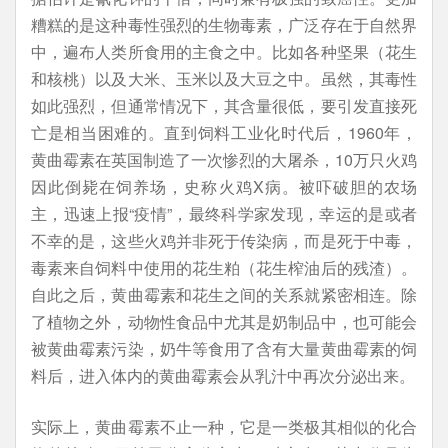
糟糕的是这种毒性强烈的生物毒素，广泛存在于自然界
中，遍布人类所食用的主食之中。比如各种坚果（花生
和核桃）以及大米、玉米以及大豆之中。虽然，其毒性
如此强烈，但通常情况下，其含量很低，要引发直接死
亡是相当困难的。直到饲料工业化时代后，1960年，
黄曲霉素在英国制造了一次惨烈的大屠杀，10万只火鸡
因此倒毙在饲养场，史称火鸡X病。被吓破胆的农场
主，迅速上报“疫情”，最终科学家发现，幸运的是或者
不幸的是，这些火鸡并非死于传染病，而是死于中毒，
毒素来自饲料中使用的花生粕（花生榨油后的残渣）。
自此之后，黄曲霉素和花生之间的关系就紧密相连。除
了植物之外，动物性食品中尤其是奶制品中，也可能会
被黄曲霉素污染，奶牛等食用了含有大量黄曲霉素的饲
料后，进入体内的黄曲霉素会从乳汁中再次分泌出来。
实际上，黄曲霉素不止一种，它是一类极其相似的化合