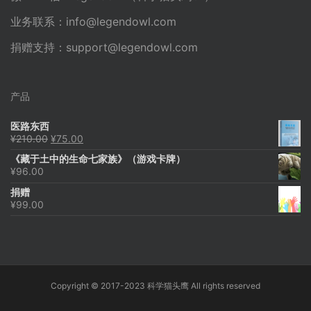
业务联系：
info@legendowl.com
捐赠支持：
support@legendowl.com
产品
医路东西
原
当
¥
210.00
¥
75.00
价
前
《藏于土中的生命七家族》（游戏卡牌）
为：
价
¥
96.00
¥210.00。
格
为：
捐赠
¥75.00。
¥
99.00
Copyright © 2017-2023 科学猫头鹰 All rights reserved