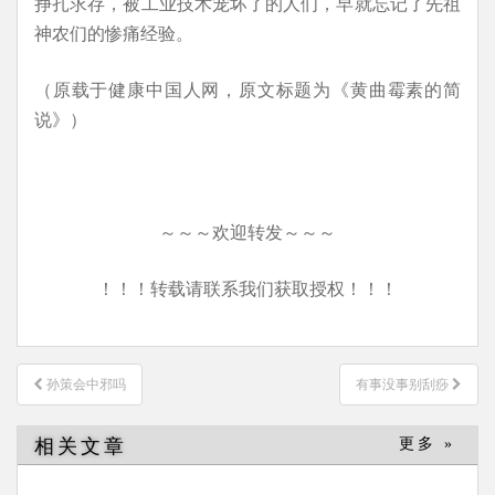
挣扎求存，被工业技术宠坏了的人们，早就忘记了先祖
神农们的惨痛经验。
（原载于健康中国人网，原文标题为《黄曲霉素的简
说》）
～～～欢迎转发～～～
！！！转载请联系我们获取授权！！！
文
孙策会中邪吗
有事没事别刮痧
章
导
相关文章
更多 »
航