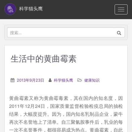
S
科学猫头鹰
TOGG
k
i
p
搜
t
索：
o
m
生活中的黄曲霉素
a
i
n
2013年9月23日
科学猫头鹰
健康知识
c
o
黄曲霉素又称为黄曲霉毒素，其在国内的知名度，因
n
2011年12月24日，国家质量监督检验检疫总局的抽检
t
结果，大幅度提升。因为，国内知名乳制品企业，蒙牛
e
再次不名誉地上了清单。自三聚氰胺事件后，乳业的每
n
一次不名誉事件，都很容易成为热点。黄曲霉素，自此
t