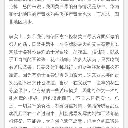
吃惊。总的来说，我国黄曲霉的分布情况是华中、华南
和华北地区的产毒株的种类多产毒量也大，而东北、西
北地区则少。
事实上，如果我们相信国家在控制黄曲霉素方面所做的
努力的话，日常生活中，对你威胁最大的黄曲霉素其实
来源于各种你喜欢的干果食物，如花生、核桃等，以及
手工自制的豆瓣酱、花生油等。许多人认为，只要吃到
有苦味坚果，只要及时吐掉就行，但这种经验并那么不
靠谱。因为有勇士品尝过真黄曲霉素，这东西人类的舌
头品尝不出来什么味道。当然，在实践中，发霉的花生
等坚果中，含有别的一些苦味物质，因此可作为一种可
能有毒的指标，但也仅此而已，不苦未见得安全。总
之，一切发霉的食物，都要慎重对待，包括传统食品豆
腐乳乃至在生产过程中，刻意诱导发霉的制作工艺都值
得怀疑。不能说，大自然充满了恶意，但生命的真谛是