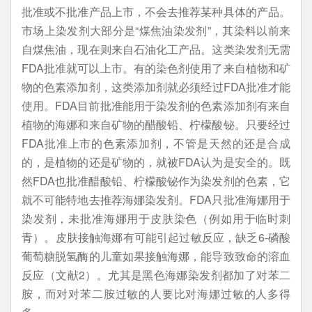
批准或不批准产品上市，不会去推荐某种具体的产品。
市场上染发剂大部分是“煤焦油染发剂”，其染料以前来
自煤焦油，现在则来自石油化工产品。这类染发剂无需
FDA批准就可以上市。有的染色剂使用了来自植物和矿
物的色素添加剂，这类添加剂就必须经过FDA批准才能
使用。FDA目前批准能用于染发剂的色素添加剂有来自
植物的海娜和来自矿物的醋酸铅、柠檬酸铋。只要经过
FDA批准上市的色素添加剂，不管是天然的还是合成
的，是植物的还是矿物的，就被FDA认为是安全的。既
然FDA也批准醋酸铅、柠檬酸铋作为染发剂的色素，它
就不可能特地去推荐海娜染发剂。FDA只批准海娜用于
染发剂，未批准海娜用于皮肤染色（例如用于临时刺
青）。皮肤接触海娜有可能引起过敏反应，缺乏6-磷酸
葡萄糖脱氢酶的儿童如果接触海娜，能导致致命的溶血
反应（文献2）。尤其是黑色海娜染发剂都加了对苯二
胺，而对对苯二胺过敏的人要比对海娜过敏的人多得