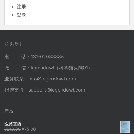
注册
登录
联系我们
电 话：131-02033885
微 信：legendowl（科学猫头鹰01）
业务联系：
info@legendowl.com
捐赠支持：
support@legendowl.com
产品
医路东西
原
当
¥
210.00
¥
75.00