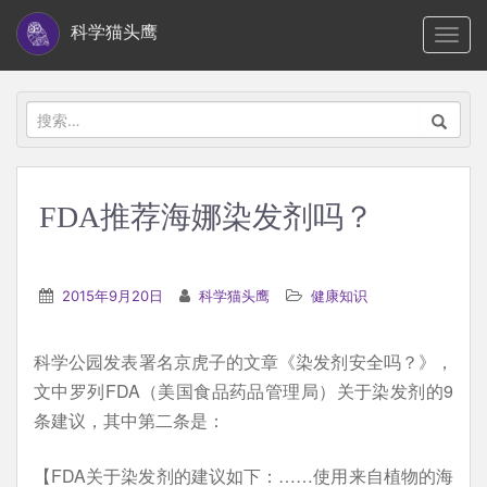
S
科学猫头鹰
TOGG
k
i
p
搜
t
索：
o
m
FDA推荐海娜染发剂吗？
a
i
n
2015年9月20日
科学猫头鹰
健康知识
c
o
科学公园发表署名京虎子的文章《染发剂安全吗？》，
n
文中罗列FDA（美国食品药品管理局）关于染发剂的9
t
条建议，其中第二条是：
e
n
【FDA关于染发剂的建议如下：……使用来自植物的海
t