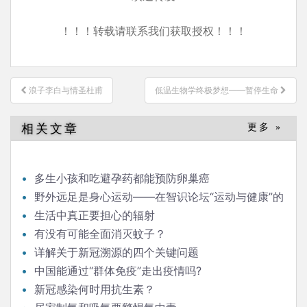
！！！转载请联系我们获取授权！！！
文
浪子李白与情圣杜甫
低温生物学终极梦想——暂停生命
章
导
相关文章
更多 »
航
多生小孩和吃避孕药都能预防卵巢癌
野外远足是身心运动——在智识论坛“运动与健康”的
发言
生活中真正要担心的辐射
有没有可能全面消灭蚊子？
详解关于新冠溯源的四个关键问题
中国能通过“群体免疫”走出疫情吗?
新冠感染何时用抗生素？