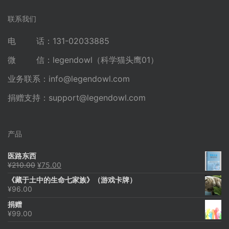
联系我们
电 话：131-02033885
微 信：legendowl（科学猫头鹰01）
业务联系：
info@legendowl.com
捐赠支持：
support@legendowl.com
产品
医路东西
原
当
¥
210.00
¥
75.00
价
前
《藏于土中的生命七家族》（游戏卡牌）
为：
价
¥
96.00
¥210.00。
格
为：
捐赠
¥75.00。
¥
99.00