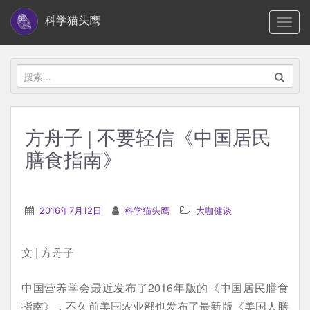
S
科学猫头鹰
TOGG
k
i
p
搜
t
索：
o
m
方舟子 | 不要轻信《中国居民
a
膳食指南》
i
n
c
2016年7月12日
科学猫头鹰
大咖健谈
o
n
t
文 | 方舟子
e
中国营养学会最近发布了2016年版的《中国居民膳食
n
指南》，不久前美国农业部也发布了最新版《美国人膳
t