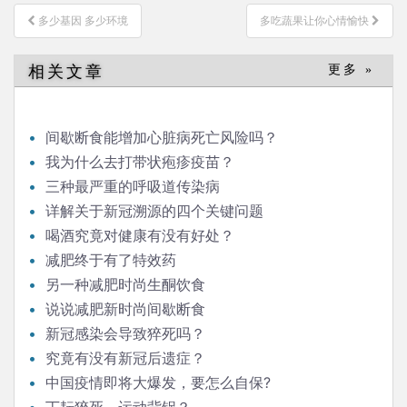
文
多少基因 多少环境
多吃蔬果让你心情愉快
章
导
相关文章
更多 »
航
间歇断食能增加心脏病死亡风险吗？
我为什么去打带状疱疹疫苗？
三种最严重的呼吸道传染病
详解关于新冠溯源的四个关键问题
喝酒究竟对健康有没有好处？
减肥终于有了特效药
另一种减肥时尚生酮饮食
说说减肥新时尚间歇断食
新冠感染会导致猝死吗？
究竟有没有新冠后遗症？
中国疫情即将大爆发，要怎么自保?