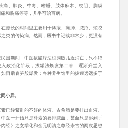
头痛、肺炎、中毒、嗜睡、肢体麻木、梗阻、胸膜
咽痛和胸痛等等，几乎可治百病。
，在漫长的时间里主要用于痔疮、痈肿、脓疮、蛇咬
感之类的传染病。然而，医书中记载非常少，更没有
末民国期间，中医拔罐疗法也凋败几近消亡，只不绝
医进入政治化阶段，拔罐法焕发第二春，逐渐升堂入
，如雨后春笋般爆发；各种养生馆里的拔罐远远多于
大同小异。
三素已经紊乱的不好的体液。古希腊是要排出血液、
。中医一开始只是朴素的要排脓血，甚至只是起到手
帝内经》之玄学化和金元明清之尊经崇古的两次思想