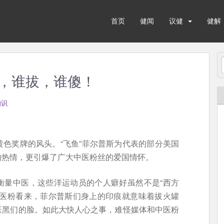
首页
健闻
议健
健解
，谁拔，谁傻！
知识
色奖牌的风头。“飞鱼”菲尔普斯为代表的部分美国
的热情，更引爆了广大中医粉丝的爱国情怀。
衡量中医，这些洋运动员的个人癖好虽然不是“西方
中医粉看来，菲尔普斯们身上的印痕就意味着拔火罐
医黑们的脸。如此大快人心之事，难怪媒体和中医粉