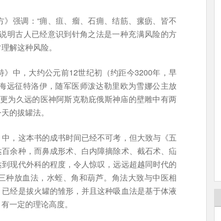
方》强调：“痈、疽、瘤、石痈、结筋、瘰疬、皆不
，说明古人已经意识到针角之法是一种充满风险的方
常理解这种风险。
》中，大约公元前12世纪初（约距今3200年，早
渡海远征特洛伊，随军医师泼达勒里欧为雪娜公主放
时代更为久远的医神阿斯克勒庇俄斯神庙的壁雕中有两
今天的拔罐法。
》中，这本书的成书时间已经不可考，但大致与《五
达百余种，而鼻成形术、白内障摘除术、截石术、疝
达到现代外科的程度，令人惊叹，远远超越同时代的
三种放血法，水蛭、角和葫芦。角法大致与中医相
，已经是拔火罐的雏形，并且这种吸血法是基于体液
，有一定的理论高度。