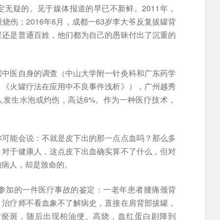
无疑的。见于媒体报道的早已不新鲜。2011年，
烧伤；2016年6月，成都一63岁李大爷反复拔罐背
星还是普通百姓，他们都为自己的愚昧付出了沉重的
据中医自身的调查（中山大学附一针灸科和广东药学
，《火罐疗法在应用中不良事件浅析》），广州越秀
2人发生水泡或灼伤，高达6%。作为一种医疗技术，
。
你可能会说：不就是皮下出的那一点点血吗？那么多
，对于健康人，这点皮下出血确实算不了什么，但对
的病人，却是致命的。
参加的一件医疗事故的鉴定：一老年患者腰痛颈背
，治疗师不看血象不了解病史，直接在肩背部拔罐，
片瘀斑，随后出现柏油便、高烧，血红蛋白剧降到