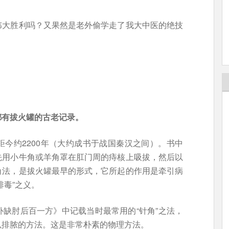
伟大胜利吗？又果然是老外偷学走了我大中医的绝技
都有拔火罐的古老记录。
今约2200年（大约成书于战国秦汉之间）。书中
先用小牛角或羊角罩在肛门周的痔核上吸拔，然后以
角法，是拔火罐最早的形式，它所起的作用是牵引病
排毒”之义。
缺肘后百一方》中记载当时最常用的“针角”之法，
以排脓的方法。这是非常朴素的物理方法。