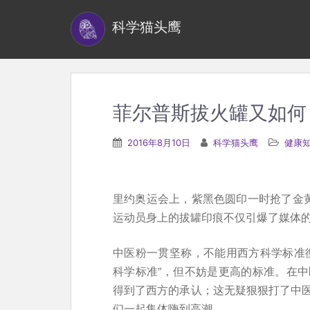
S
科学猫头鹰
k
i
p
t
o
菲尔普斯拔火罐又如何
m
a
2016年8月10日
科学猫头鹰
健康
i
n
c
里约奥运会上，紫黑色圆印一时抢了金黄
o
运动员身上的拔罐印痕不仅引爆了媒体
n
t
中医粉一贯坚称，不能用西方科学标准
e
科学标准”，但不妨是更高的标准。在
n
得到了西方的承认；这无疑狠狠打了中
t
们一起集体嗨到高潮。