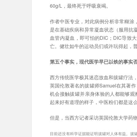
60g/L，最终死于呼吸衰竭。
作者中医专业，对此病例分析非常糊涂，
是在基础疾病和异常凝血状态（服用抗
血管内凝血，即可怕的DIC；DIC导
亡。健壮如牛的运动员们或许玩得起，
第五个事实，现代医学早已以铁的事实
西方传统医学极其迷恋放血和拔罐疗法，
英国伦敦著名的拔罐师Samuel在其著
机会接触拔罐并亲身体验的人都能够观
起来好有道理的样子，中医粉们都是这么
但是，当西方记者采访英国伦敦大学药物学教授
目前还没有科学证据能证明拔罐对人体有益。拔