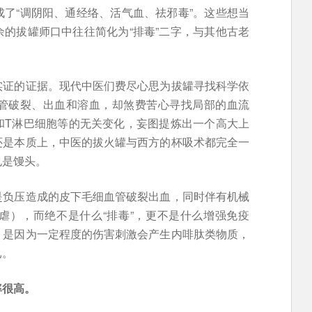
了“调阴阳、通经络、活气血、祛邪毒”。这些想当
的拔罐师口中往往简化为“排毒”二字，与其他古老
实证的证据。现代中医们费尽心思为拔罐寻找科学依
管破裂、出血和溶血，却煞费苦心寻找局部的血流
和T淋巴细胞等的无关变化，妄图提炼出一个高大上
还是本质上，中医的拔火罐与西方的杯吸术都完全一
也是馒头。
是负压造成的皮下毛细血管破裂出血，同时伴有机械
虐），而绝不是什么“排毒”，更不是什么增强免疫
，是因为一定程度的伤害刺激会产生内啡肽类物质，
已。
率很高。