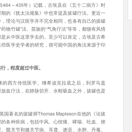
484～435年）记载，古埃及在《五十二病方》时
时期的《犹太法规集》中也常提及拔罐疗法。更近一
学，理论与汉医学并不完全相同，也各有自己的拔罐
“药物竹罐”法、苗族的“气角疗法”等等，都饶有风情
都是从中医这里学去的。至少可以肯定，古埃及古希
某些医学史学者的研究，很可能中国的角法来源于印
盛行，程度超过中医。
下来的西方传统医学。继希波克拉底之后，到罗马盖
崇放血疗法，在静脉切开、水蛭吸血之外，拔罐也是
国著名的拔罐师Thomas Mapleson在他的《论拔
罐的各种疾病，包括中风、心绞痛、哮喘、吐血、挫
挛、髋关节和膝关节病、耳聋、谵语、水肿、丹毒、