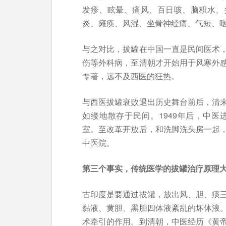
发疹、眩晕、痛风、百日咳、脑积水、
炎、瘫痪、风湿、坐骨神经痛、气短、
与之对比，拔罐在中国一直是民间医术
伤等外科病，至清朝才开始用于风寒外
专著，远不及西医的狂热。
与西医拔罐衰败退出历史舞台前后，清
如缕地散存于民间。1949年后，中
室。至改革开放后，和洗脚洗头房一起
中医院。
第三个事实，传统医学的拔罐治疗原理
古印度是要通过拔罐，放出风、胆、痰
黏液、黄胆、黑胆四体液紊乱的坏体液
术牵引的作用。到清朝，中医经历《黄