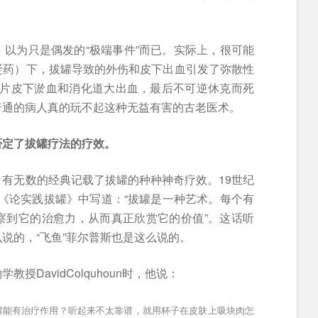
以为只是偶发的“极端事件”而已。实际上，很可能
凝药）下，拔罐导致的外伤和皮下出血引发了弥散性
致大片皮下淤血和消化道大出血，最后不可逆休克而死
普通的病人真的玩不起这种无益有害的古老医术。
否定了拔罐疗法的疗效。
有无数的经典记载了拔罐的种种神奇疗效。19世纪
作《论实践拔罐》中写道：“拔罐是一种艺术。每个有
察到它的治愈力，从而真正欣赏它的价值”。这话听
说的，“飞鱼”菲尔普斯也是这么说的。
DavidColquhoun时，他说：
罐能有治疗作用？听起来不太靠谱，就用杯子在皮肤上吸块肉怎