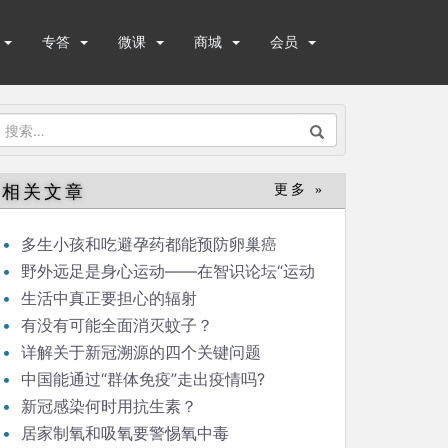
专答
微课
商城
会员
搜
索：
相关文章
更多 »
多生小孩和吃避孕药都能预防卵巢癌
野外远足是身心运动——在智识论坛“运动
与健康”的发言
生活中真正要担心的辐射
有没有可能全面消灭蚊子？
详解关于新冠溯源的四个关键问题
中国能通过“群体免疫”走出疫情吗?
新冠感染何时用抗生素？
居家制氧和吸氧要警惕氧中毒