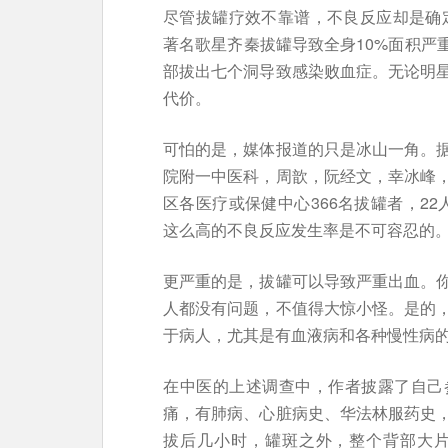
尽管拔罐疗效不靠谱，不良反应却是确定
著名歌星齐秦拔罐导致全身10%面积严重
部拔出七个洞导致感染败血症。无论明
代价。
可怕的是，媒体报道的只是冰山一角。
院附一中医科，周歆，阮经文，幸冰峰
区各医疗或保健中心366名拔罐者，2
这么高的不良反应发生率是不可容忍的
更严重的是，拔罐可以导致严重出血。
人都没有问题，不值得大惊小怪。是的
于病人，尤其是有血液病和各种慢性病
在中医的上述调查中，作者披露了自己
痛，有肺病、心脏病史、华法林服药史
拔后几小时，罐斑之外，整个背部大