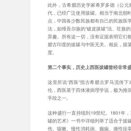
此外，古希腊历史学家希罗多德（公元前
代，已经广泛使用拔罐。相当于南北朝
点，中国各少数民族都有自己的民族医
法，如维吾尔族的“破皮拔罐”法、壮族的
异趣。所有这一切，没有证据表明它们
腊古印度的拔罐与中医无关。相反，据
度。
第二个事实，历史上西医拔罐曾经非常
这里所说“西医”指古希腊古罗马流传
伦，西医基于四体液病理学说，极为推
手段之一。
这种盛行一直持续到19世纪。1801年，英
罐的艺术》一书中详细列举了适合于拔
伤、咳嗽、慢性消耗病、癫痫、痛性痉