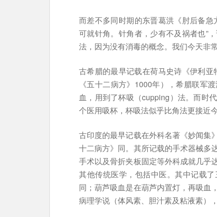
而差不多同时期的东晋葛洪《肘后备急
可就针角。针角者，少有不及祸者也”
法，因为没有消毒的概念。我们今天非
古希腊的最早记载在荷马史诗《伊利亚特
《五十二病方》1000年），希腊联军
血，用到了杯吸（cupping）法。而
个医用吸杯，杯吸法似乎比角法更接近
古印度的最早记载在外科名著《妙闻集
十二病方》同。其所记载的手术器械多
手术以及骨折夹板固定等外科成就几乎
其他传统医学，包括中医。其中记载了
同；葫芦吸血是在葫芦内置灯，再吸血
病理学说（体风素、胆汁素及粘液素）