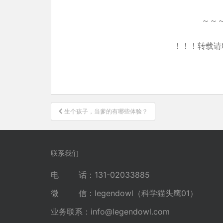
～～
！！！转载请
文
生个孩子，当爹的有哪些体验？
章
导
航
联系我们
电 话：131-02033885
微 信：legendowl（科学猫头鹰01）
业务联系：
info@legendowl.com