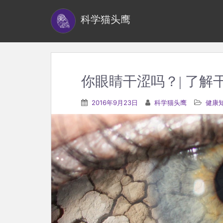
S
科学猫头鹰
k
i
p
t
o
你眼睛干涩吗？| 了解
m
a
2016年9月23日
科学猫头鹰
健康
i
n
c
o
n
t
e
n
t