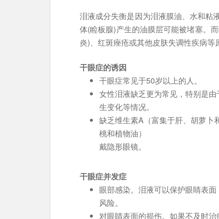
泪液成分失衡是因为泪液膜油、水和粘
体(睑板腺)产生的油膜层可能被堵塞。
炎)、红斑痤疮或其他皮肤失调性疾病等
干眼症的诱因
干眼症常见于50岁以上的人。
女性泪液缺乏更为常见，特别是由
生变化等情况。
缺乏维生素A（富集于肝、胡萝卜和
桃和植物油）
戴隐形眼镜。
干眼症并发症
眼部感染。泪液可以保护眼睛表面
风险。
对眼睛表面的损伤。如果不及时治