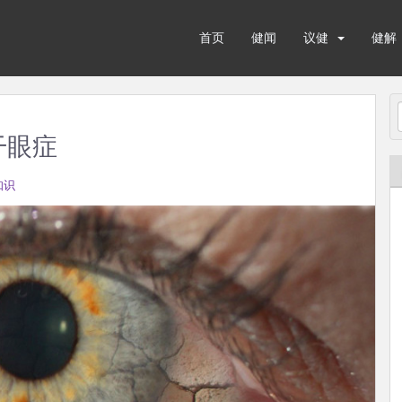
首页
健闻
议健
健解
干眼症
知识