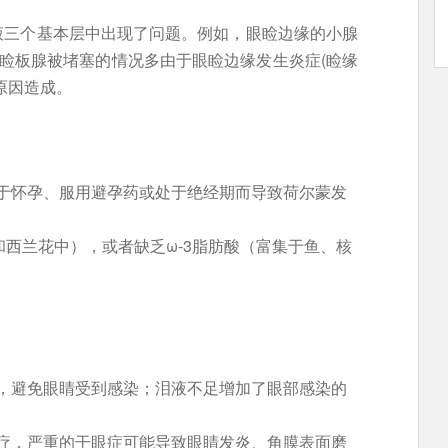
液三个基本层中出现了问题。例如，眼睑边缘的小腺
而睑板腺被堵塞的情况多由于眼睑边缘发生炎症(睑缘
原因造成。
于怀孕、服用避孕药或处于绝经期而导致荷尔蒙发
西兰花中），或者缺乏ω-3脂肪酸（富集于鱼、核
，避免眼睛受到感染；泪液不足增加了眼部感染的
疗，严重的干眼症可能导致眼睛发炎、角膜表面磨