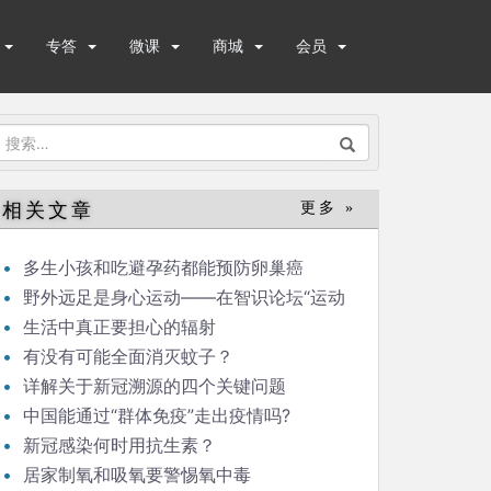
专答
微课
商城
会员
搜
索：
相关文章
更多 »
多生小孩和吃避孕药都能预防卵巢癌
野外远足是身心运动——在智识论坛“运动
与健康”的发言
生活中真正要担心的辐射
有没有可能全面消灭蚊子？
详解关于新冠溯源的四个关键问题
中国能通过“群体免疫”走出疫情吗?
新冠感染何时用抗生素？
居家制氧和吸氧要警惕氧中毒