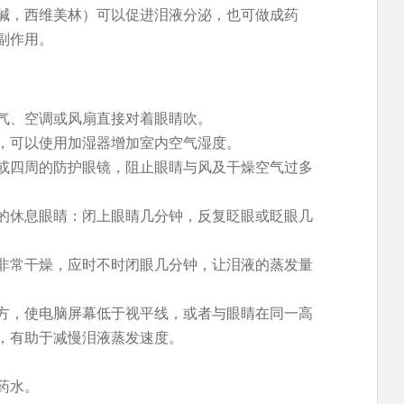
碱，西维美林）可以促进泪液分泌，也可做成药
副作用。
气、空调或风扇直接对着眼睛吹。
，可以使用加湿器增加室内空气湿度。
或四周的防护眼镜，阻止眼睛与风及干燥空气过多
的休息眼睛：闭上眼睛几分钟，反复眨眼或眨眼几
。
非常干燥，应时不时闭眼几分钟，让泪液的蒸发量
方，使电脑屏幕低于视平线，或者与眼睛在同一高
，有助于减慢泪液蒸发速度。
药水。